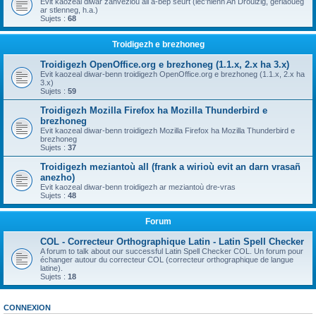
Evit kaozeal diwar zanvezioù all a-bep seurt (lec'hienn An Drouizig, geriaoueg
ar stlenneg, h.a.)
Sujets :
68
Troidigezh e brezhoneg
Troidigezh OpenOffice.org e brezhoneg (1.1.x, 2.x ha 3.x)
Evit kaozeal diwar-benn troidigezh OpenOffice.org e brezhoneg (1.1.x, 2.x ha
3.x)
Sujets :
59
Troidigezh Mozilla Firefox ha Mozilla Thunderbird e
brezhoneg
Evit kaozeal diwar-benn troidigezh Mozilla Firefox ha Mozilla Thunderbird e
brezhoneg
Sujets :
37
Troidigezh meziantoù all (frank a wirioù evit an darn vrasañ
anezho)
Evit kaozeal diwar-benn troidigezh ar meziantoù dre-vras
Sujets :
48
Forum
COL - Correcteur Orthographique Latin - Latin Spell Checker
A forum to talk about our successful Latin Spell Checker COL. Un forum pour
échanger autour du correcteur COL (correcteur orthographique de langue
latine).
Sujets :
18
CONNEXION