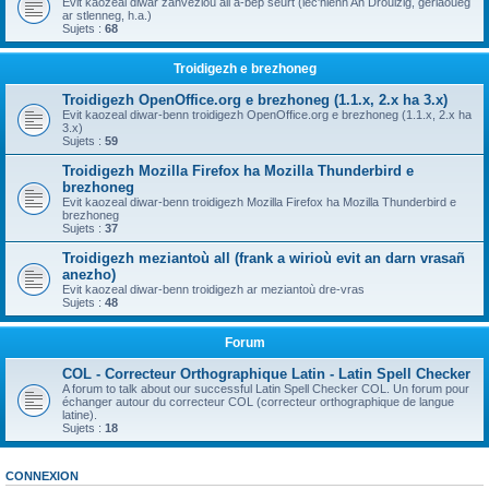
Evit kaozeal diwar zanvezioù all a-bep seurt (lec'hienn An Drouizig, geriaoueg
ar stlenneg, h.a.)
Sujets :
68
Troidigezh e brezhoneg
Troidigezh OpenOffice.org e brezhoneg (1.1.x, 2.x ha 3.x)
Evit kaozeal diwar-benn troidigezh OpenOffice.org e brezhoneg (1.1.x, 2.x ha
3.x)
Sujets :
59
Troidigezh Mozilla Firefox ha Mozilla Thunderbird e
brezhoneg
Evit kaozeal diwar-benn troidigezh Mozilla Firefox ha Mozilla Thunderbird e
brezhoneg
Sujets :
37
Troidigezh meziantoù all (frank a wirioù evit an darn vrasañ
anezho)
Evit kaozeal diwar-benn troidigezh ar meziantoù dre-vras
Sujets :
48
Forum
COL - Correcteur Orthographique Latin - Latin Spell Checker
A forum to talk about our successful Latin Spell Checker COL. Un forum pour
échanger autour du correcteur COL (correcteur orthographique de langue
latine).
Sujets :
18
CONNEXION