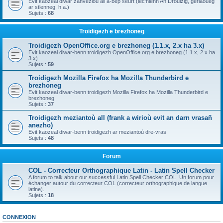
Evit kaozeal diwar zanvezioù all a-bep seurt (lec'hienn An Drouizig, geriaoueg
ar stlenneg, h.a.)
Sujets :
68
Troidigezh e brezhoneg
Troidigezh OpenOffice.org e brezhoneg (1.1.x, 2.x ha 3.x)
Evit kaozeal diwar-benn troidigezh OpenOffice.org e brezhoneg (1.1.x, 2.x ha
3.x)
Sujets :
59
Troidigezh Mozilla Firefox ha Mozilla Thunderbird e
brezhoneg
Evit kaozeal diwar-benn troidigezh Mozilla Firefox ha Mozilla Thunderbird e
brezhoneg
Sujets :
37
Troidigezh meziantoù all (frank a wirioù evit an darn vrasañ
anezho)
Evit kaozeal diwar-benn troidigezh ar meziantoù dre-vras
Sujets :
48
Forum
COL - Correcteur Orthographique Latin - Latin Spell Checker
A forum to talk about our successful Latin Spell Checker COL. Un forum pour
échanger autour du correcteur COL (correcteur orthographique de langue
latine).
Sujets :
18
CONNEXION