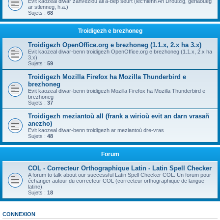
Evit kaozeal diwar zanvezioù all a-bep seurt (lec'hienn An Drouizig, geriaoueg
ar stlenneg, h.a.)
Sujets :
68
Troidigezh e brezhoneg
Troidigezh OpenOffice.org e brezhoneg (1.1.x, 2.x ha 3.x)
Evit kaozeal diwar-benn troidigezh OpenOffice.org e brezhoneg (1.1.x, 2.x ha
3.x)
Sujets :
59
Troidigezh Mozilla Firefox ha Mozilla Thunderbird e
brezhoneg
Evit kaozeal diwar-benn troidigezh Mozilla Firefox ha Mozilla Thunderbird e
brezhoneg
Sujets :
37
Troidigezh meziantoù all (frank a wirioù evit an darn vrasañ
anezho)
Evit kaozeal diwar-benn troidigezh ar meziantoù dre-vras
Sujets :
48
Forum
COL - Correcteur Orthographique Latin - Latin Spell Checker
A forum to talk about our successful Latin Spell Checker COL. Un forum pour
échanger autour du correcteur COL (correcteur orthographique de langue
latine).
Sujets :
18
CONNEXION