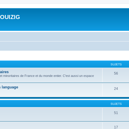
ROUIZIG
SUJETS
aires
56
 et minoritaires de France et du monde entier. C'est aussi un espace
on language
24
SUJETS
51
17