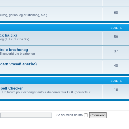
68
uizig, geriaoueg ar stlenneg, h.a.)
SUJETS
.x ha 3.x)
59
g (1.1.x, 2.x ha 3.x)
bird e brezhoneg
37
a Thunderbird e brezhoneg
n darn vrasañ anezho)
48
SUJETS
Spell Checker
18
OL. Un forum pour échanger autour du correcteur COL (correcteur
|
Se souvenir de moi