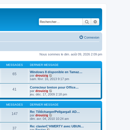
Rechercher
Recherche avancé
Connexion
Nous sommes le dim. août 09, 2026 2:09 pm
MESSAGES
DERNIER MESSAGE
Windows 8 disponible en Tamaz…
65
C
par
drouizig
o
sam. févr. 16, 2013 9:17 pm
n
s
Correcteur breton pour Office…
41
u
C
par
drouizig
l
o
jeu. déc. 17, 2009 2:18 pm
t
n
e
s
r
u
MESSAGES
DERNIER MESSAGE
l
l
e
t
Re: Télécharger/Pellgargañ AD…
147
d
e
C
par
drouizig
e
r
o
dim. avr. 04, 2010 10:24 am
r
l
n
n
e
s
Re: clavierC'HWERTY avec UBUN…
i
37
d
u
C
par
Bastian