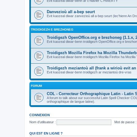
Evit kaozeal diwar-benn ar c'hlavier C'HWERTY
Danvezioù all a-bep seurt
Evit kaozeal diwar zanvezioù all a-bep seurt (lec'hienn An Dro
TROIDIGEZH E BREZHONEG
Troidigezh OpenOffice.org e brezhoneg (1.1.x, 2
Evit kaozeal diwar-benn troidigezh OpenOffice.org e brezhone
Troidigezh Mozilla Firefox ha Mozilla Thunder
Evit kaozeal diwar-benn troidigezh Mozilla Firefox ha Mozill
Troidigezh meziantoù all (frank a wirioù evit a
Evit kaozeal diwar-benn troidigezh ar meziantoù dre-vras
FORUM
COL - Correcteur Orthographique Latin - Latin 
A forum to talk about our successful Latin Spell Checker C
orthographique de langue latine).
CONNEXION
Nom d’utilisateur :
Mot de passe :
QUI EST EN LIGNE ?