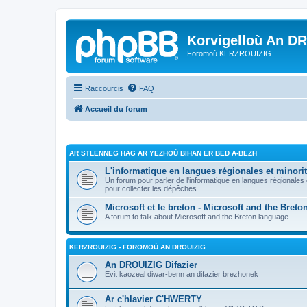
Korvigelloù An D
Foromoù KERZROUIZIG
Raccourcis
FAQ
Accueil du forum
AR STLENNEG HAG AR YEZHOÙ BIHAN ER BED A-BEZH
L'informatique en langues régionales et minorit
Un forum pour parler de l'informatique en langues régionales
pour collecter les dépêches.
Microsoft et le breton - Microsoft and the Bret
A forum to talk about Microsoft and the Breton language
KERZROUIZIG - FOROMOÙ AN DROUIZIG
An DROUIZIG Difazier
Evit kaozeal diwar-benn an difazier brezhonek
Ar c'hlavier C'HWERTY