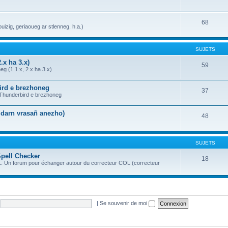
68
uizig, geriaoueg ar stlenneg, h.a.)
SUJETS
.x ha 3.x)
59
g (1.1.x, 2.x ha 3.x)
bird e brezhoneg
37
a Thunderbird e brezhoneg
n darn vrasañ anezho)
48
SUJETS
Spell Checker
18
OL. Un forum pour échanger autour du correcteur COL (correcteur
|
Se souvenir de moi