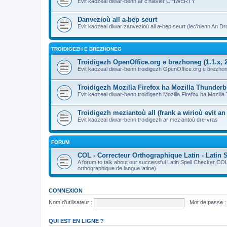
Evit kaozeal diwar-benn ar c'hlavier C'HWERTY
Danvezioù all a-bep seurt
Evit kaozeal diwar zanvezioù all a-bep seurt (lec'hienn An Dro
TROIDIGEZH E BREZHONEG
Troidigezh OpenOffice.org e brezhoneg (1.1.x, 2
Evit kaozeal diwar-benn troidigezh OpenOffice.org e brezhone
Troidigezh Mozilla Firefox ha Mozilla Thunder
Evit kaozeal diwar-benn troidigezh Mozilla Firefox ha Mozill
Troidigezh meziantoù all (frank a wirioù evit a
Evit kaozeal diwar-benn troidigezh ar meziantoù dre-vras
FORUM
COL - Correcteur Orthographique Latin - Latin 
A forum to talk about our successful Latin Spell Checker C
orthographique de langue latine).
CONNEXION
Nom d’utilisateur :
Mot de passe :
QUI EST EN LIGNE ?