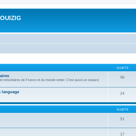
ROUIZIG
SUJETS
aires
56
 et minoritaires de France et du monde entier. C'est aussi un espace
on language
24
SUJETS
51
17