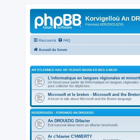
Korvigelloù An D
Foromoù KERZROUIZIG
Raccourcis
FAQ
Accueil du forum
AR STLENNEG HAG AR YEZHOÙ BIHAN ER BED A-BEZH
L'informatique en langues régionales et minorit
Un forum pour parler de l'informatique en langues régionales
pour collecter les dépêches.
Microsoft et le breton - Microsoft and the Bret
A forum to talk about Microsoft and the Breton language
KERZROUIZIG - FOROMOÙ AN DROUIZIG
An DROUIZIG Difazier
Evit kaozeal diwar-benn an difazier brezhonek
Ar c'hlavier C'HWERTY