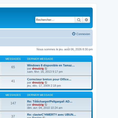
Rechercher
Recherche avancé
Connexion
Nous sommes le jeu. août 06, 2026 8:30 pm
MESSAGES
DERNIER MESSAGE
Windows 8 disponible en Tamaz…
65
C
par
drouizig
o
sam. févr. 16, 2013 9:17 pm
n
s
Correcteur breton pour Office…
41
u
C
par
drouizig
l
o
jeu. déc. 17, 2009 2:18 pm
t
n
e
s
r
u
MESSAGES
DERNIER MESSAGE
l
l
e
t
Re: Télécharger/Pellgargañ AD…
147
d
e
C
par
drouizig
e
r
o
dim. avr. 04, 2010 10:24 am
r
l
n
n
e
s
Re: clavierC'HWERTY avec UBUN…
i
37
d
u
C
par
Bastian