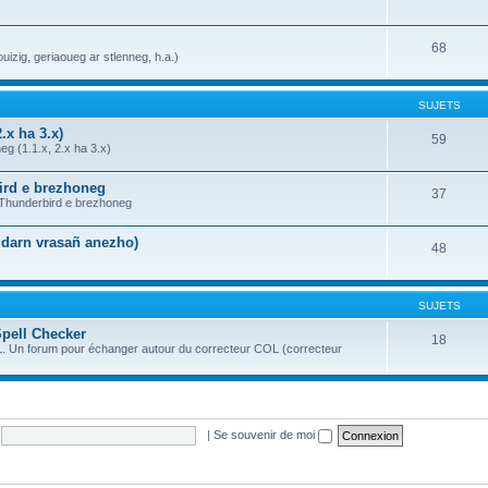
68
uizig, geriaoueg ar stlenneg, h.a.)
SUJETS
.x ha 3.x)
59
g (1.1.x, 2.x ha 3.x)
bird e brezhoneg
37
a Thunderbird e brezhoneg
n darn vrasañ anezho)
48
SUJETS
Spell Checker
18
OL. Un forum pour échanger autour du correcteur COL (correcteur
|
Se souvenir de moi