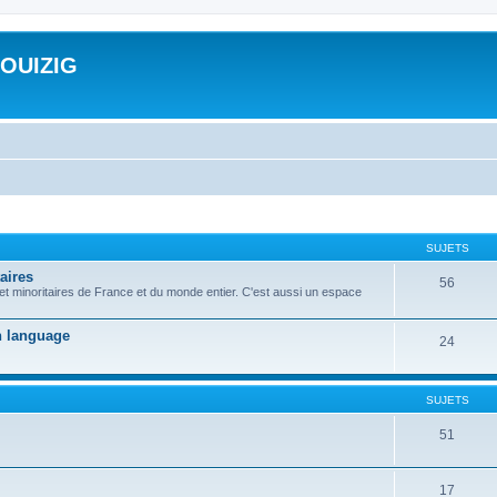
ROUIZIG
SUJETS
aires
56
 et minoritaires de France et du monde entier. C'est aussi un espace
on language
24
SUJETS
51
17