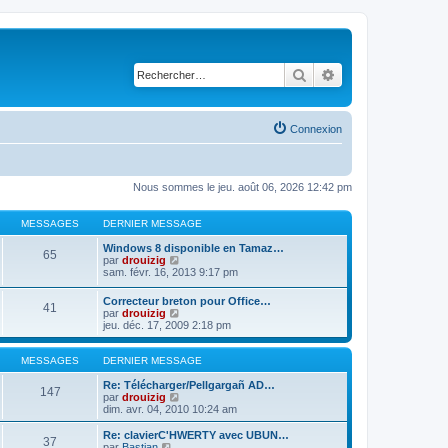
Rechercher
Recherche avancé
Connexion
Nous sommes le jeu. août 06, 2026 12:42 pm
MESSAGES
DERNIER MESSAGE
Windows 8 disponible en Tamaz…
65
C
par
drouizig
o
sam. févr. 16, 2013 9:17 pm
n
s
Correcteur breton pour Office…
41
u
C
par
drouizig
l
o
jeu. déc. 17, 2009 2:18 pm
t
n
e
s
r
u
MESSAGES
DERNIER MESSAGE
l
l
e
t
Re: Télécharger/Pellgargañ AD…
147
d
e
C
par
drouizig
e
r
o
dim. avr. 04, 2010 10:24 am
r
l
n
n
e
s
Re: clavierC'HWERTY avec UBUN…
i
37
d
u
C
par
Bastian