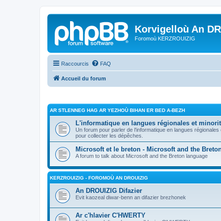
Korvigelloù An D
Foromoù KERZROUIZIG
Raccourcis
FAQ
Accueil du forum
AR STLENNEG HAG AR YEZHOÙ BIHAN ER BED A-BEZH
L'informatique en langues régionales et minorit
Un forum pour parler de l'informatique en langues régionales
pour collecter les dépêches.
Microsoft et le breton - Microsoft and the Bret
A forum to talk about Microsoft and the Breton language
KERZROUIZIG - FOROMOÙ AN DROUIZIG
An DROUIZIG Difazier
Evit kaozeal diwar-benn an difazier brezhonek
Ar c'hlavier C'HWERTY