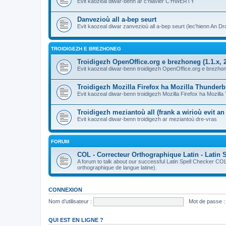
Evit kaozeal diwar-benn ar c'hlavier C'HWERTY
Danvezioù all a-bep seurt
Evit kaozeal diwar zanvezioù all a-bep seurt (lec'hienn An Dro
TROIDIGEZH E BREZHONEG
Troidigezh OpenOffice.org e brezhoneg (1.1.x, 2
Evit kaozeal diwar-benn troidigezh OpenOffice.org e brezhone
Troidigezh Mozilla Firefox ha Mozilla Thunder
Evit kaozeal diwar-benn troidigezh Mozilla Firefox ha Mozill
Troidigezh meziantoù all (frank a wirioù evit a
Evit kaozeal diwar-benn troidigezh ar meziantoù dre-vras
FORUM
COL - Correcteur Orthographique Latin - Latin 
A forum to talk about our successful Latin Spell Checker C
orthographique de langue latine).
CONNEXION
Nom d’utilisateur :
Mot de passe :
QUI EST EN LIGNE ?