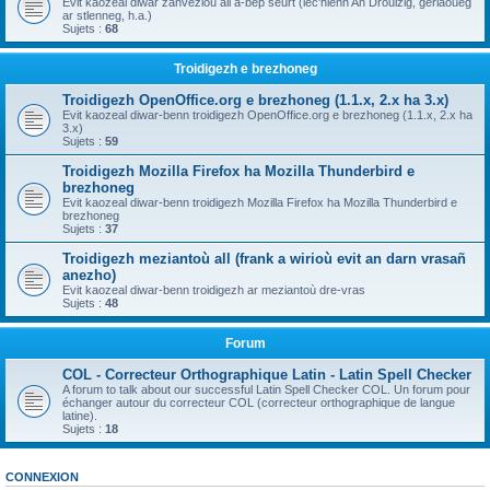
Evit kaozeal diwar zanvezioù all a-bep seurt (lec'hienn An Drouizig, geriaoueg
ar stlenneg, h.a.)
Sujets :
68
Troidigezh e brezhoneg
Troidigezh OpenOffice.org e brezhoneg (1.1.x, 2.x ha 3.x)
Evit kaozeal diwar-benn troidigezh OpenOffice.org e brezhoneg (1.1.x, 2.x ha
3.x)
Sujets :
59
Troidigezh Mozilla Firefox ha Mozilla Thunderbird e
brezhoneg
Evit kaozeal diwar-benn troidigezh Mozilla Firefox ha Mozilla Thunderbird e
brezhoneg
Sujets :
37
Troidigezh meziantoù all (frank a wirioù evit an darn vrasañ
anezho)
Evit kaozeal diwar-benn troidigezh ar meziantoù dre-vras
Sujets :
48
Forum
COL - Correcteur Orthographique Latin - Latin Spell Checker
A forum to talk about our successful Latin Spell Checker COL. Un forum pour
échanger autour du correcteur COL (correcteur orthographique de langue
latine).
Sujets :
18
CONNEXION