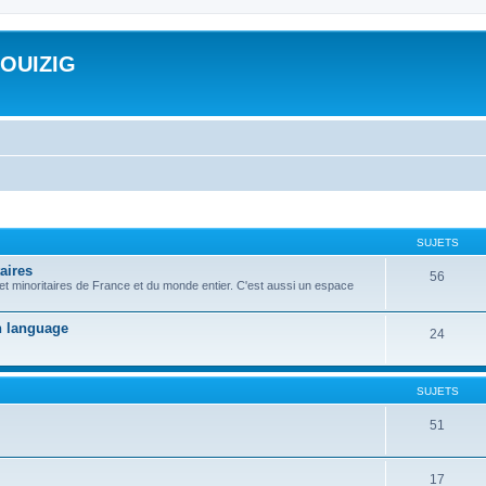
ROUIZIG
SUJETS
aires
56
 et minoritaires de France et du monde entier. C'est aussi un espace
on language
24
SUJETS
51
17