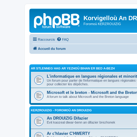
Korvigelloù An D
Foromoù KERZROUIZIG
Raccourcis
FAQ
Accueil du forum
AR STLENNEG HAG AR YEZHOÙ BIHAN ER BED A-BEZH
L'informatique en langues régionales et minorit
Un forum pour parler de l'informatique en langues régionales
pour collecter les dépêches.
Microsoft et le breton - Microsoft and the Bret
A forum to talk about Microsoft and the Breton language
KERZROUIZIG - FOROMOÙ AN DROUIZIG
An DROUIZIG Difazier
Evit kaozeal diwar-benn an difazier brezhonek
Ar c'hlavier C'HWERTY