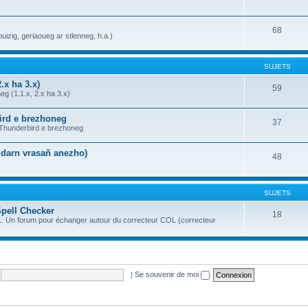
68
uizig, geriaoueg ar stlenneg, h.a.)
SUJETS
.x ha 3.x)
59
g (1.1.x, 2.x ha 3.x)
bird e brezhoneg
37
a Thunderbird e brezhoneg
n darn vrasañ anezho)
48
SUJETS
Spell Checker
18
OL. Un forum pour échanger autour du correcteur COL (correcteur
|
Se souvenir de moi