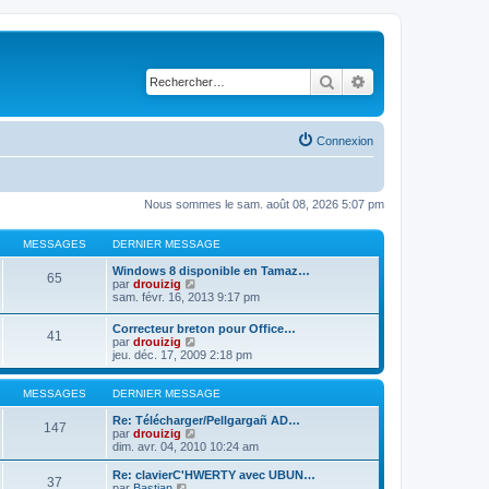
Rechercher
Recherche avancé
Connexion
Nous sommes le sam. août 08, 2026 5:07 pm
MESSAGES
DERNIER MESSAGE
Windows 8 disponible en Tamaz…
65
C
par
drouizig
o
sam. févr. 16, 2013 9:17 pm
n
s
Correcteur breton pour Office…
41
u
C
par
drouizig
l
o
jeu. déc. 17, 2009 2:18 pm
t
n
e
s
r
u
MESSAGES
DERNIER MESSAGE
l
l
e
t
Re: Télécharger/Pellgargañ AD…
147
d
e
C
par
drouizig
e
r
o
dim. avr. 04, 2010 10:24 am
r
l
n
n
e
s
Re: clavierC'HWERTY avec UBUN…
i
37
d
u
C
par
Bastian