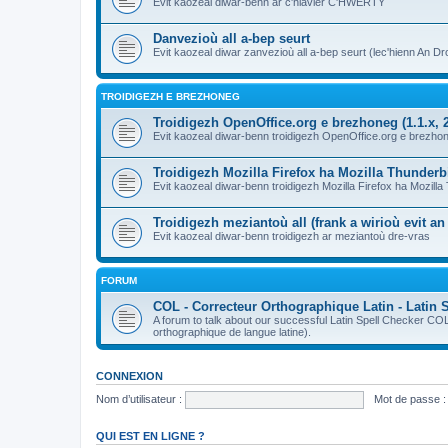
Evit kaozeal diwar-benn ar c'hlavier C'HWERTY
Danvezioù all a-bep seurt
Evit kaozeal diwar zanvezioù all a-bep seurt (lec'hienn An Dro
TROIDIGEZH E BREZHONEG
Troidigezh OpenOffice.org e brezhoneg (1.1.x, 2
Evit kaozeal diwar-benn troidigezh OpenOffice.org e brezhone
Troidigezh Mozilla Firefox ha Mozilla Thunder
Evit kaozeal diwar-benn troidigezh Mozilla Firefox ha Mozill
Troidigezh meziantoù all (frank a wirioù evit a
Evit kaozeal diwar-benn troidigezh ar meziantoù dre-vras
FORUM
COL - Correcteur Orthographique Latin - Latin 
A forum to talk about our successful Latin Spell Checker C
orthographique de langue latine).
CONNEXION
Nom d’utilisateur :
Mot de passe :
QUI EST EN LIGNE ?