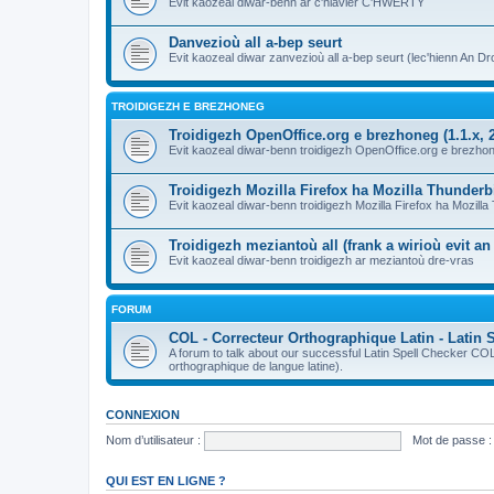
Evit kaozeal diwar-benn ar c'hlavier C'HWERTY
Danvezioù all a-bep seurt
Evit kaozeal diwar zanvezioù all a-bep seurt (lec'hienn An Dro
TROIDIGEZH E BREZHONEG
Troidigezh OpenOffice.org e brezhoneg (1.1.x, 2
Evit kaozeal diwar-benn troidigezh OpenOffice.org e brezhone
Troidigezh Mozilla Firefox ha Mozilla Thunder
Evit kaozeal diwar-benn troidigezh Mozilla Firefox ha Mozill
Troidigezh meziantoù all (frank a wirioù evit a
Evit kaozeal diwar-benn troidigezh ar meziantoù dre-vras
FORUM
COL - Correcteur Orthographique Latin - Latin 
A forum to talk about our successful Latin Spell Checker C
orthographique de langue latine).
CONNEXION
Nom d’utilisateur :
Mot de passe :
QUI EST EN LIGNE ?