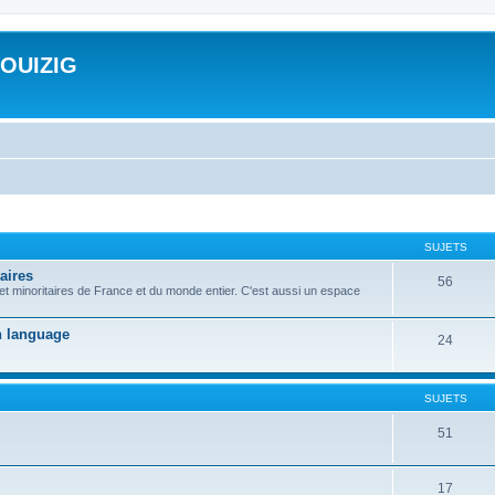
ROUIZIG
SUJETS
aires
56
 et minoritaires de France et du monde entier. C'est aussi un espace
on language
24
SUJETS
51
17