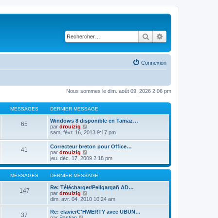
Rechercher
Recherche avancé
Connexion
Nous sommes le dim. août 09, 2026 2:06 pm
MESSAGES
DERNIER MESSAGE
Windows 8 disponible en Tamaz…
65
C
par
drouizig
o
sam. févr. 16, 2013 9:17 pm
n
s
Correcteur breton pour Office…
41
u
C
par
drouizig
l
o
jeu. déc. 17, 2009 2:18 pm
t
n
e
s
r
u
MESSAGES
DERNIER MESSAGE
l
l
e
t
Re: Télécharger/Pellgargañ AD…
147
d
e
C
par
drouizig
e
r
o
dim. avr. 04, 2010 10:24 am
r
l
n
n
e
s
Re: clavierC'HWERTY avec UBUN…
i
37
d
u
C
par
Bastian