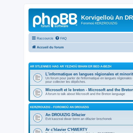
Korvigelloù An D
Foromoù KERZROUIZIG
Raccourcis
FAQ
Accueil du forum
AR STLENNEG HAG AR YEZHOÙ BIHAN ER BED A-BEZH
L'informatique en langues régionales et minorit
Un forum pour parler de l'informatique en langues régionales
pour collecter les dépêches.
Microsoft et le breton - Microsoft and the Bret
A forum to talk about Microsoft and the Breton language
KERZROUIZIG - FOROMOÙ AN DROUIZIG
An DROUIZIG Difazier
Evit kaozeal diwar-benn an difazier brezhonek
Ar c'hlavier C'HWERTY