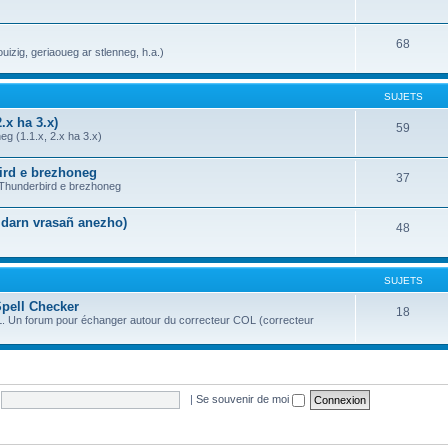
68
uizig, geriaoueg ar stlenneg, h.a.)
SUJETS
.x ha 3.x)
59
g (1.1.x, 2.x ha 3.x)
bird e brezhoneg
37
a Thunderbird e brezhoneg
n darn vrasañ anezho)
48
SUJETS
Spell Checker
18
OL. Un forum pour échanger autour du correcteur COL (correcteur
|
Se souvenir de moi