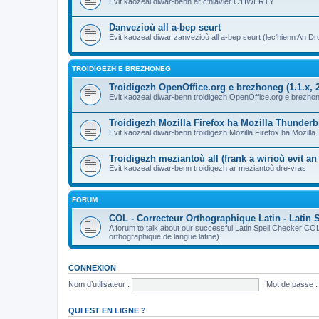
Evit kaozeal diwar-benn ar c'hlavier C'HWERTY
Danvezioù all a-bep seurt
Evit kaozeal diwar zanvezioù all a-bep seurt (lec'hienn An Dro
TROIDIGEZH E BREZHONEG
Troidigezh OpenOffice.org e brezhoneg (1.1.x, 2
Evit kaozeal diwar-benn troidigezh OpenOffice.org e brezhone
Troidigezh Mozilla Firefox ha Mozilla Thunder
Evit kaozeal diwar-benn troidigezh Mozilla Firefox ha Mozill
Troidigezh meziantoù all (frank a wirioù evit a
Evit kaozeal diwar-benn troidigezh ar meziantoù dre-vras
FORUM
COL - Correcteur Orthographique Latin - Latin 
A forum to talk about our successful Latin Spell Checker C
orthographique de langue latine).
CONNEXION
Nom d’utilisateur :
Mot de passe :
QUI EST EN LIGNE ?