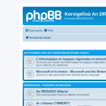
Korvigelloù An D
Foromoù KERZROUIZIG
Raccourcis
FAQ
Accueil du forum
AR STLENNEG HAG AR YEZHOÙ BIHAN ER BED A-BEZH
L'informatique en langues régionales et minorit
Un forum pour parler de l'informatique en langues régionales
pour collecter les dépêches.
Microsoft et le breton - Microsoft and the Bret
A forum to talk about Microsoft and the Breton language
KERZROUIZIG - FOROMOÙ AN DROUIZIG
An DROUIZIG Difazier
Evit kaozeal diwar-benn an difazier brezhonek
Ar c'hlavier C'HWERTY