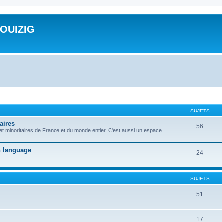
ROUIZIG
SUJETS
aires
56
 et minoritaires de France et du monde entier. C'est aussi un espace
on language
24
SUJETS
51
17