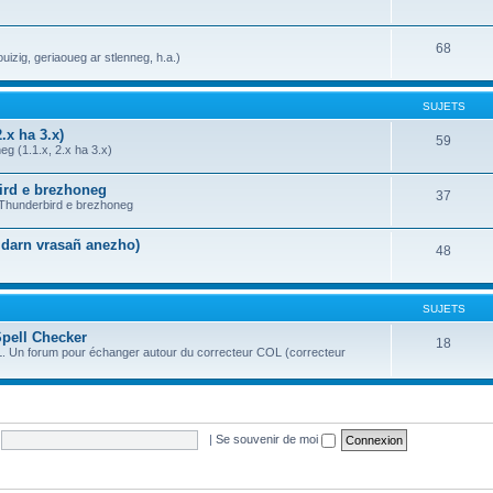
68
uizig, geriaoueg ar stlenneg, h.a.)
SUJETS
.x ha 3.x)
59
g (1.1.x, 2.x ha 3.x)
bird e brezhoneg
37
a Thunderbird e brezhoneg
n darn vrasañ anezho)
48
SUJETS
Spell Checker
18
OL. Un forum pour échanger autour du correcteur COL (correcteur
|
Se souvenir de moi