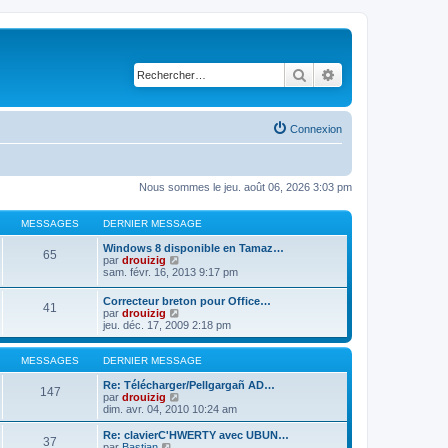
Rechercher
Recherche avancé
Connexion
Nous sommes le jeu. août 06, 2026 3:03 pm
MESSAGES
DERNIER MESSAGE
Windows 8 disponible en Tamaz…
65
C
par
drouizig
o
sam. févr. 16, 2013 9:17 pm
n
s
Correcteur breton pour Office…
41
u
C
par
drouizig
l
o
jeu. déc. 17, 2009 2:18 pm
t
n
e
s
r
u
MESSAGES
DERNIER MESSAGE
l
l
e
t
Re: Télécharger/Pellgargañ AD…
147
d
e
C
par
drouizig
e
r
o
dim. avr. 04, 2010 10:24 am
r
l
n
n
e
s
Re: clavierC'HWERTY avec UBUN…
i
37
d
u
C
par
Bastian