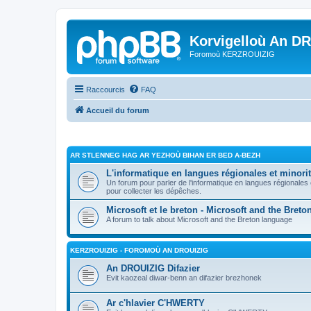
Korvigelloù An D
Foromoù KERZROUIZIG
Raccourcis
FAQ
Accueil du forum
AR STLENNEG HAG AR YEZHOÙ BIHAN ER BED A-BEZH
L'informatique en langues régionales et minorit
Un forum pour parler de l'informatique en langues régionales
pour collecter les dépêches.
Microsoft et le breton - Microsoft and the Bret
A forum to talk about Microsoft and the Breton language
KERZROUIZIG - FOROMOÙ AN DROUIZIG
An DROUIZIG Difazier
Evit kaozeal diwar-benn an difazier brezhonek
Ar c'hlavier C'HWERTY