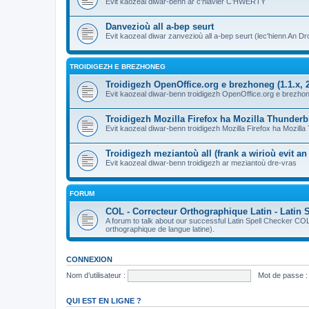
Evit kaozeal diwar-benn ar c'hlavier C'HWERTY
Danvezioù all a-bep seurt
Evit kaozeal diwar zanvezioù all a-bep seurt (lec'hienn An Dro
TROIDIGEZH E BREZHONEG
Troidigezh OpenOffice.org e brezhoneg (1.1.x, 2
Evit kaozeal diwar-benn troidigezh OpenOffice.org e brezhone
Troidigezh Mozilla Firefox ha Mozilla Thunder
Evit kaozeal diwar-benn troidigezh Mozilla Firefox ha Mozill
Troidigezh meziantoù all (frank a wirioù evit a
Evit kaozeal diwar-benn troidigezh ar meziantoù dre-vras
FORUM
COL - Correcteur Orthographique Latin - Latin 
A forum to talk about our successful Latin Spell Checker C
orthographique de langue latine).
CONNEXION
Nom d’utilisateur :
Mot de passe :
QUI EST EN LIGNE ?