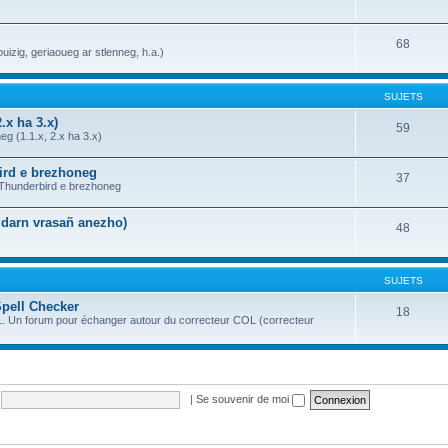
68
uizig, geriaoueg ar stlenneg, h.a.)
SUJETS
.x ha 3.x)
59
g (1.1.x, 2.x ha 3.x)
bird e brezhoneg
37
a Thunderbird e brezhoneg
n darn vrasañ anezho)
48
SUJETS
Spell Checker
18
OL. Un forum pour échanger autour du correcteur COL (correcteur
|
Se souvenir de moi