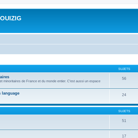
ROUIZIG
SUJETS
aires
56
 et minoritaires de France et du monde entier. C'est aussi un espace
on language
24
SUJETS
51
17