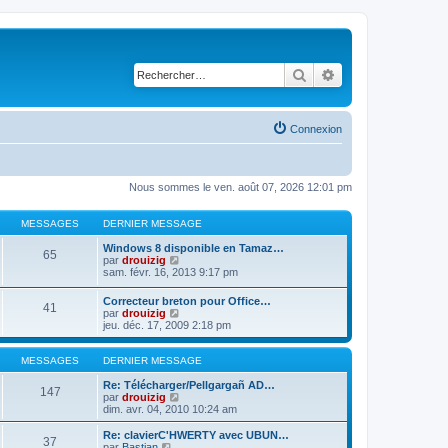
Rechercher
Recherche avancé
Connexion
Nous sommes le ven. août 07, 2026 12:01 pm
MESSAGES
DERNIER MESSAGE
Windows 8 disponible en Tamaz…
65
C
par
drouizig
o
sam. févr. 16, 2013 9:17 pm
n
s
Correcteur breton pour Office…
41
u
C
par
drouizig
l
o
jeu. déc. 17, 2009 2:18 pm
t
n
e
s
r
u
MESSAGES
DERNIER MESSAGE
l
l
e
t
Re: Télécharger/Pellgargañ AD…
147
d
e
C
par
drouizig
e
r
o
dim. avr. 04, 2010 10:24 am
r
l
n
n
e
s
Re: clavierC'HWERTY avec UBUN…
i
37
d
u
C
par
Bastian