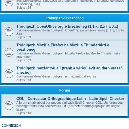
Evit kaozeal diwar zanvezioù all a-bep seurt (lec'hienn An Drouizig, geriaoueg
ar stlenneg, h.a.)
Sujets :
68
Troidigezh e brezhoneg
Troidigezh OpenOffice.org e brezhoneg (1.1.x, 2.x ha 3.x)
Evit kaozeal diwar-benn troidigezh OpenOffice.org e brezhoneg (1.1.x, 2.x ha
3.x)
Sujets :
59
Troidigezh Mozilla Firefox ha Mozilla Thunderbird e
brezhoneg
Evit kaozeal diwar-benn troidigezh Mozilla Firefox ha Mozilla Thunderbird e
brezhoneg
Sujets :
37
Troidigezh meziantoù all (frank a wirioù evit an darn vrasañ
anezho)
Evit kaozeal diwar-benn troidigezh ar meziantoù dre-vras
Sujets :
48
Forum
COL - Correcteur Orthographique Latin - Latin Spell Checker
A forum to talk about our successful Latin Spell Checker COL. Un forum pour
échanger autour du correcteur COL (correcteur orthographique de langue
latine).
Sujets :
18
CONNEXION