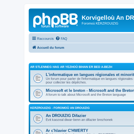
Korvigelloù An D
Foromoù KERZROUIZIG
Raccourcis
FAQ
Accueil du forum
AR STLENNEG HAG AR YEZHOÙ BIHAN ER BED A-BEZH
L'informatique en langues régionales et minorit
Un forum pour parler de l'informatique en langues régionales
pour collecter les dépêches.
Microsoft et le breton - Microsoft and the Bret
A forum to talk about Microsoft and the Breton language
KERZROUIZIG - FOROMOÙ AN DROUIZIG
An DROUIZIG Difazier
Evit kaozeal diwar-benn an difazier brezhonek
Ar c'hlavier C'HWERTY