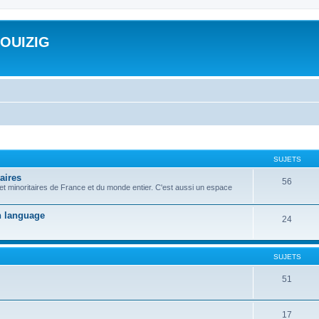
ROUIZIG
SUJETS
aires
56
 et minoritaires de France et du monde entier. C'est aussi un espace
on language
24
SUJETS
51
17