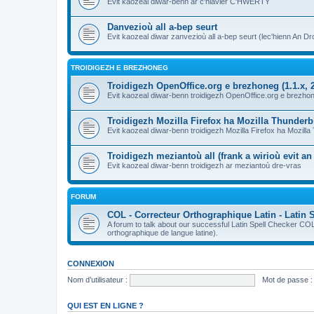
Evit kaozeal diwar-benn ar c'hlavier C'HWERTY
Danvezioù all a-bep seurt
Evit kaozeal diwar zanvezioù all a-bep seurt (lec'hienn An Dro
TROIDIGEZH E BREZHONEG
Troidigezh OpenOffice.org e brezhoneg (1.1.x, 2
Evit kaozeal diwar-benn troidigezh OpenOffice.org e brezhone
Troidigezh Mozilla Firefox ha Mozilla Thunder
Evit kaozeal diwar-benn troidigezh Mozilla Firefox ha Mozill
Troidigezh meziantoù all (frank a wirioù evit a
Evit kaozeal diwar-benn troidigezh ar meziantoù dre-vras
FORUM
COL - Correcteur Orthographique Latin - Latin 
A forum to talk about our successful Latin Spell Checker C
orthographique de langue latine).
CONNEXION
Nom d’utilisateur :
Mot de passe :
QUI EST EN LIGNE ?