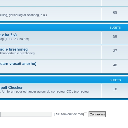
68
uizig, geriaoueg ar stlenneg, h.a.)
SUJETS
.x ha 3.x)
59
g (1.1.x, 2.x ha 3.x)
bird e brezhoneg
37
a Thunderbird e brezhoneg
n darn vrasañ anezho)
48
SUJETS
Spell Checker
18
OL. Un forum pour échanger autour du correcteur COL (correcteur
|
Se souvenir de moi