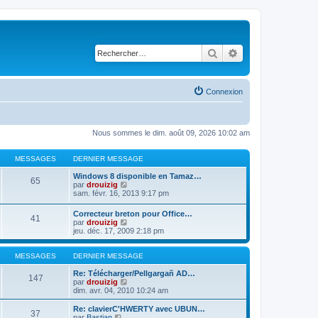
Rechercher
Recherche avancé
Connexion
Nous sommes le dim. août 09, 2026 10:02 am
MESSAGES
DERNIER MESSAGE
Windows 8 disponible en Tamaz…
65
C
par
drouizig
o
sam. févr. 16, 2013 9:17 pm
n
s
Correcteur breton pour Office…
41
u
C
par
drouizig
l
o
jeu. déc. 17, 2009 2:18 pm
t
n
e
s
r
u
MESSAGES
DERNIER MESSAGE
l
l
e
t
Re: Télécharger/Pellgargañ AD…
147
d
e
C
par
drouizig
e
r
o
dim. avr. 04, 2010 10:24 am
r
l
n
n
e
s
Re: clavierC'HWERTY avec UBUN…
i
37
d
u
C
par
Bastian