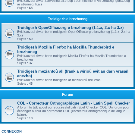
Evit kaozeal diwar zanvezioù all a-bep seurt (lec'hienn An Drouizig, geriaoueg
ar stlenneg, h.a.)
Sujets :
68
Troidigezh e brezhoneg
Troidigezh OpenOffice.org e brezhoneg (1.1.x, 2.x ha 3.x)
Evit kaozeal diwar-benn troidigezh OpenOffice.org e brezhoneg (1.1.x, 2.x ha
3.x)
Sujets :
59
Troidigezh Mozilla Firefox ha Mozilla Thunderbird e
brezhoneg
Evit kaozeal diwar-benn troidigezh Mozilla Firefox ha Mozilla Thunderbird e
brezhoneg
Sujets :
37
Troidigezh meziantoù all (frank a wirioù evit an darn vrasañ
anezho)
Evit kaozeal diwar-benn troidigezh ar meziantoù dre-vras
Sujets :
48
Forum
COL - Correcteur Orthographique Latin - Latin Spell Checker
A forum to talk about our successful Latin Spell Checker COL. Un forum pour
échanger autour du correcteur COL (correcteur orthographique de langue
latine).
Sujets :
18
CONNEXION