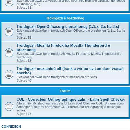
Evit kaozeal diwar zanvezioù all a-bep seurt (lec'hienn An Drouizig, geriaoueg
ar stlenneg, h.a.)
Sujets :
68
Troidigezh e brezhoneg
Troidigezh OpenOffice.org e brezhoneg (1.1.x, 2.x ha 3.x)
Evit kaozeal diwar-benn troidigezh OpenOffice.org e brezhoneg (1.1.x, 2.x ha
3.x)
Sujets :
59
Troidigezh Mozilla Firefox ha Mozilla Thunderbird e
brezhoneg
Evit kaozeal diwar-benn troidigezh Mozilla Firefox ha Mozilla Thunderbird e
brezhoneg
Sujets :
37
Troidigezh meziantoù all (frank a wirioù evit an darn vrasañ
anezho)
Evit kaozeal diwar-benn troidigezh ar meziantoù dre-vras
Sujets :
48
Forum
COL - Correcteur Orthographique Latin - Latin Spell Checker
A forum to talk about our successful Latin Spell Checker COL. Un forum pour
échanger autour du correcteur COL (correcteur orthographique de langue
latine).
Sujets :
18
CONNEXION