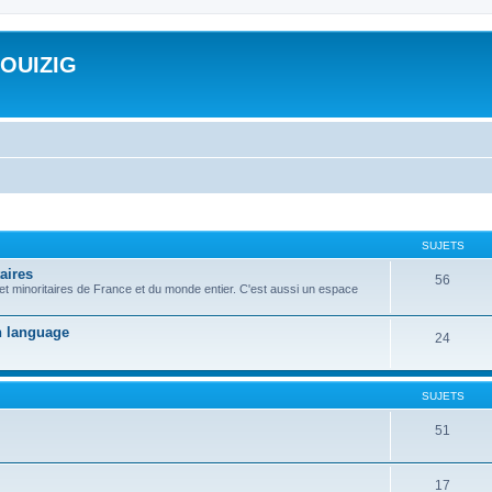
ROUIZIG
SUJETS
aires
56
 et minoritaires de France et du monde entier. C'est aussi un espace
on language
24
SUJETS
51
17