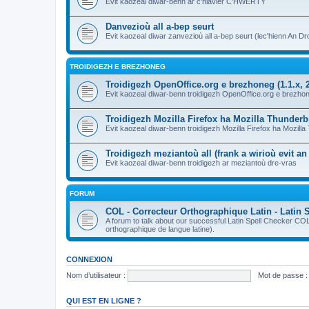
Evit kaozeal diwar-benn ar c'hlavier C'HWERTY
Danvezioù all a-bep seurt
Evit kaozeal diwar zanvezioù all a-bep seurt (lec'hienn An Dro
TROIDIGEZH E BREZHONEG
Troidigezh OpenOffice.org e brezhoneg (1.1.x, 2
Evit kaozeal diwar-benn troidigezh OpenOffice.org e brezhone
Troidigezh Mozilla Firefox ha Mozilla Thunder
Evit kaozeal diwar-benn troidigezh Mozilla Firefox ha Mozill
Troidigezh meziantoù all (frank a wirioù evit a
Evit kaozeal diwar-benn troidigezh ar meziantoù dre-vras
FORUM
COL - Correcteur Orthographique Latin - Latin 
A forum to talk about our successful Latin Spell Checker C
orthographique de langue latine).
CONNEXION
Nom d’utilisateur :
Mot de passe :
QUI EST EN LIGNE ?