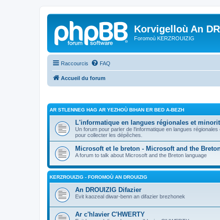
Korvigelloù An D
Foromoù KERZROUIZIG
Raccourcis
FAQ
Accueil du forum
AR STLENNEG HAG AR YEZHOÙ BIHAN ER BED A-BEZH
L'informatique en langues régionales et minorit
Un forum pour parler de l'informatique en langues régionales
pour collecter les dépêches.
Microsoft et le breton - Microsoft and the Bret
A forum to talk about Microsoft and the Breton language
KERZROUIZIG - FOROMOÙ AN DROUIZIG
An DROUIZIG Difazier
Evit kaozeal diwar-benn an difazier brezhonek
Ar c'hlavier C'HWERTY