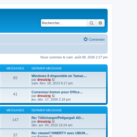
Rechercher
Recherche avancé
Connexion
Nous sommes le sam. août 08, 2026 2:27 pm
MESSAGES
DERNIER MESSAGE
Windows 8 disponible en Tamaz…
65
C
par
drouizig
o
sam. févr. 16, 2013 9:17 pm
n
s
Correcteur breton pour Office…
41
u
C
par
drouizig
l
o
jeu. déc. 17, 2009 2:18 pm
t
n
e
s
r
u
MESSAGES
DERNIER MESSAGE
l
l
e
t
Re: Télécharger/Pellgargañ AD…
147
d
e
C
par
drouizig
e
r
o
dim. avr. 04, 2010 10:24 am
r
l
n
n
e
s
Re: clavierC'HWERTY avec UBUN…
i
37
d
u
C
par
Bastian