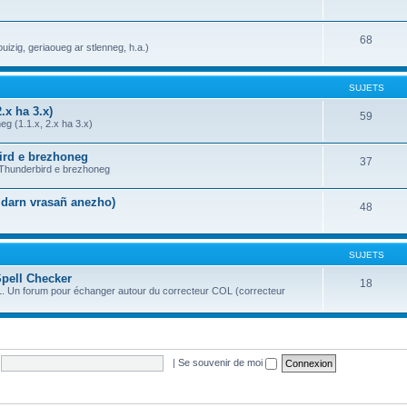
68
uizig, geriaoueg ar stlenneg, h.a.)
SUJETS
.x ha 3.x)
59
g (1.1.x, 2.x ha 3.x)
bird e brezhoneg
37
a Thunderbird e brezhoneg
n darn vrasañ anezho)
48
SUJETS
Spell Checker
18
OL. Un forum pour échanger autour du correcteur COL (correcteur
|
Se souvenir de moi