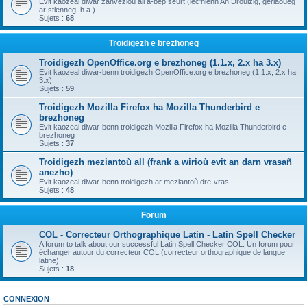
Evit kaozeal diwar zanvezioù all a-bep seurt (lec'hienn An Drouizig, geriaoueg
ar stlenneg, h.a.)
Sujets :
68
Troidigezh e brezhoneg
Troidigezh OpenOffice.org e brezhoneg (1.1.x, 2.x ha 3.x)
Evit kaozeal diwar-benn troidigezh OpenOffice.org e brezhoneg (1.1.x, 2.x ha
3.x)
Sujets :
59
Troidigezh Mozilla Firefox ha Mozilla Thunderbird e
brezhoneg
Evit kaozeal diwar-benn troidigezh Mozilla Firefox ha Mozilla Thunderbird e
brezhoneg
Sujets :
37
Troidigezh meziantoù all (frank a wirioù evit an darn vrasañ
anezho)
Evit kaozeal diwar-benn troidigezh ar meziantoù dre-vras
Sujets :
48
Forum
COL - Correcteur Orthographique Latin - Latin Spell Checker
A forum to talk about our successful Latin Spell Checker COL. Un forum pour
échanger autour du correcteur COL (correcteur orthographique de langue
latine).
Sujets :
18
CONNEXION