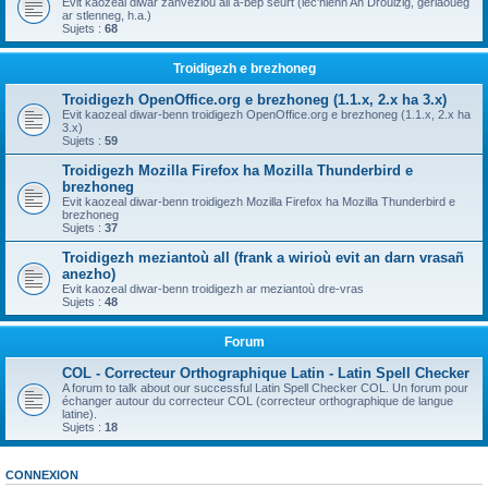
Evit kaozeal diwar zanvezioù all a-bep seurt (lec'hienn An Drouizig, geriaoueg
ar stlenneg, h.a.)
Sujets :
68
Troidigezh e brezhoneg
Troidigezh OpenOffice.org e brezhoneg (1.1.x, 2.x ha 3.x)
Evit kaozeal diwar-benn troidigezh OpenOffice.org e brezhoneg (1.1.x, 2.x ha
3.x)
Sujets :
59
Troidigezh Mozilla Firefox ha Mozilla Thunderbird e
brezhoneg
Evit kaozeal diwar-benn troidigezh Mozilla Firefox ha Mozilla Thunderbird e
brezhoneg
Sujets :
37
Troidigezh meziantoù all (frank a wirioù evit an darn vrasañ
anezho)
Evit kaozeal diwar-benn troidigezh ar meziantoù dre-vras
Sujets :
48
Forum
COL - Correcteur Orthographique Latin - Latin Spell Checker
A forum to talk about our successful Latin Spell Checker COL. Un forum pour
échanger autour du correcteur COL (correcteur orthographique de langue
latine).
Sujets :
18
CONNEXION