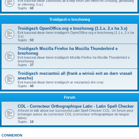
Evit kaozeal diwar zanvezioù all a-bep seurt (lec'hienn An Drouizig, geriaoueg
ar stlenneg, h.a.)
Sujets :
68
Troidigezh e brezhoneg
Troidigezh OpenOffice.org e brezhoneg (1.1.x, 2.x ha 3.x)
Evit kaozeal diwar-benn troidigezh OpenOffice.org e brezhoneg (1.1.x, 2.x ha
3.x)
Sujets :
59
Troidigezh Mozilla Firefox ha Mozilla Thunderbird e
brezhoneg
Evit kaozeal diwar-benn troidigezh Mozilla Firefox ha Mozilla Thunderbird e
brezhoneg
Sujets :
37
Troidigezh meziantoù all (frank a wirioù evit an darn vrasañ
anezho)
Evit kaozeal diwar-benn troidigezh ar meziantoù dre-vras
Sujets :
48
Forum
COL - Correcteur Orthographique Latin - Latin Spell Checker
A forum to talk about our successful Latin Spell Checker COL. Un forum pour
échanger autour du correcteur COL (correcteur orthographique de langue
latine).
Sujets :
18
CONNEXION