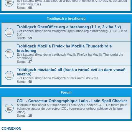
Evit kaozeal diwar zanvezioù all a-bep seurt (lec'hienn An Drouizig, geriaoueg
ar stlenneg, h.a.)
Sujets :
68
Troidigezh e brezhoneg
Troidigezh OpenOffice.org e brezhoneg (1.1.x, 2.x ha 3.x)
Evit kaozeal diwar-benn troidigezh OpenOffice.org e brezhoneg (1.1.x, 2.x ha
3.x)
Sujets :
59
Troidigezh Mozilla Firefox ha Mozilla Thunderbird e
brezhoneg
Evit kaozeal diwar-benn troidigezh Mozilla Firefox ha Mozilla Thunderbird e
brezhoneg
Sujets :
37
Troidigezh meziantoù all (frank a wirioù evit an darn vrasañ
anezho)
Evit kaozeal diwar-benn troidigezh ar meziantoù dre-vras
Sujets :
48
Forum
COL - Correcteur Orthographique Latin - Latin Spell Checker
A forum to talk about our successful Latin Spell Checker COL. Un forum pour
échanger autour du correcteur COL (correcteur orthographique de langue
latine).
Sujets :
18
CONNEXION