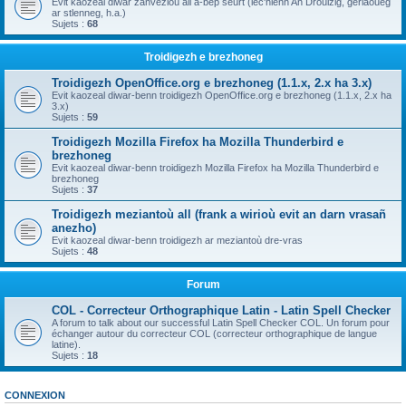
Evit kaozeal diwar zanvezioù all a-bep seurt (lec'hienn An Drouizig, geriaoueg
ar stlenneg, h.a.)
Sujets :
68
Troidigezh e brezhoneg
Troidigezh OpenOffice.org e brezhoneg (1.1.x, 2.x ha 3.x)
Evit kaozeal diwar-benn troidigezh OpenOffice.org e brezhoneg (1.1.x, 2.x ha
3.x)
Sujets :
59
Troidigezh Mozilla Firefox ha Mozilla Thunderbird e
brezhoneg
Evit kaozeal diwar-benn troidigezh Mozilla Firefox ha Mozilla Thunderbird e
brezhoneg
Sujets :
37
Troidigezh meziantoù all (frank a wirioù evit an darn vrasañ
anezho)
Evit kaozeal diwar-benn troidigezh ar meziantoù dre-vras
Sujets :
48
Forum
COL - Correcteur Orthographique Latin - Latin Spell Checker
A forum to talk about our successful Latin Spell Checker COL. Un forum pour
échanger autour du correcteur COL (correcteur orthographique de langue
latine).
Sujets :
18
CONNEXION