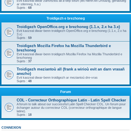
Evit kaozeal diwar zanvezioù all a-bep seurt (lec'hienn An Drouizig, geriaoueg
ar stlenneg, h.a.)
Sujets :
68
Troidigezh e brezhoneg
Troidigezh OpenOffice.org e brezhoneg (1.1.x, 2.x ha 3.x)
Evit kaozeal diwar-benn troidigezh OpenOffice.org e brezhoneg (1.1.x, 2.x ha
3.x)
Sujets :
59
Troidigezh Mozilla Firefox ha Mozilla Thunderbird e
brezhoneg
Evit kaozeal diwar-benn troidigezh Mozilla Firefox ha Mozilla Thunderbird e
brezhoneg
Sujets :
37
Troidigezh meziantoù all (frank a wirioù evit an darn vrasañ
anezho)
Evit kaozeal diwar-benn troidigezh ar meziantoù dre-vras
Sujets :
48
Forum
COL - Correcteur Orthographique Latin - Latin Spell Checker
A forum to talk about our successful Latin Spell Checker COL. Un forum pour
échanger autour du correcteur COL (correcteur orthographique de langue
latine).
Sujets :
18
CONNEXION