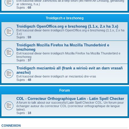
Evit kaozeal diwar zanvezioù all a-bep seurt (lec'hienn An Drouizig, geriaoueg
ar stlenneg, h.a.)
Sujets :
68
Troidigezh e brezhoneg
Troidigezh OpenOffice.org e brezhoneg (1.1.x, 2.x ha 3.x)
Evit kaozeal diwar-benn troidigezh OpenOffice.org e brezhoneg (1.1.x, 2.x ha
3.x)
Sujets :
59
Troidigezh Mozilla Firefox ha Mozilla Thunderbird e
brezhoneg
Evit kaozeal diwar-benn troidigezh Mozilla Firefox ha Mozilla Thunderbird e
brezhoneg
Sujets :
37
Troidigezh meziantoù all (frank a wirioù evit an darn vrasañ
anezho)
Evit kaozeal diwar-benn troidigezh ar meziantoù dre-vras
Sujets :
48
Forum
COL - Correcteur Orthographique Latin - Latin Spell Checker
A forum to talk about our successful Latin Spell Checker COL. Un forum pour
échanger autour du correcteur COL (correcteur orthographique de langue
latine).
Sujets :
18
CONNEXION