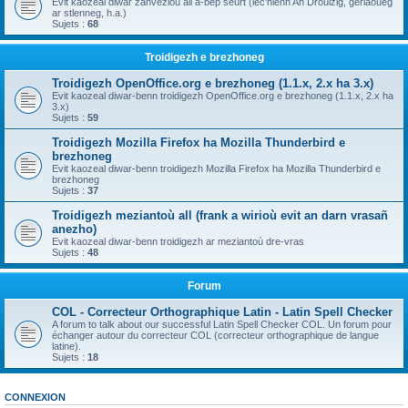
Evit kaozeal diwar zanvezioù all a-bep seurt (lec'hienn An Drouizig, geriaoueg
ar stlenneg, h.a.)
Sujets :
68
Troidigezh e brezhoneg
Troidigezh OpenOffice.org e brezhoneg (1.1.x, 2.x ha 3.x)
Evit kaozeal diwar-benn troidigezh OpenOffice.org e brezhoneg (1.1.x, 2.x ha
3.x)
Sujets :
59
Troidigezh Mozilla Firefox ha Mozilla Thunderbird e
brezhoneg
Evit kaozeal diwar-benn troidigezh Mozilla Firefox ha Mozilla Thunderbird e
brezhoneg
Sujets :
37
Troidigezh meziantoù all (frank a wirioù evit an darn vrasañ
anezho)
Evit kaozeal diwar-benn troidigezh ar meziantoù dre-vras
Sujets :
48
Forum
COL - Correcteur Orthographique Latin - Latin Spell Checker
A forum to talk about our successful Latin Spell Checker COL. Un forum pour
échanger autour du correcteur COL (correcteur orthographique de langue
latine).
Sujets :
18
CONNEXION