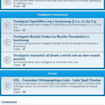
Evit kaozeal diwar zanvezioù all a-bep seurt (lec'hienn An Drouizig, geriaoueg
ar stlenneg, h.a.)
Sujets :
68
Troidigezh e brezhoneg
Troidigezh OpenOffice.org e brezhoneg (1.1.x, 2.x ha 3.x)
Evit kaozeal diwar-benn troidigezh OpenOffice.org e brezhoneg (1.1.x, 2.x ha
3.x)
Sujets :
59
Troidigezh Mozilla Firefox ha Mozilla Thunderbird e
brezhoneg
Evit kaozeal diwar-benn troidigezh Mozilla Firefox ha Mozilla Thunderbird e
brezhoneg
Sujets :
37
Troidigezh meziantoù all (frank a wirioù evit an darn vrasañ
anezho)
Evit kaozeal diwar-benn troidigezh ar meziantoù dre-vras
Sujets :
48
Forum
COL - Correcteur Orthographique Latin - Latin Spell Checker
A forum to talk about our successful Latin Spell Checker COL. Un forum pour
échanger autour du correcteur COL (correcteur orthographique de langue
latine).
Sujets :
18
CONNEXION