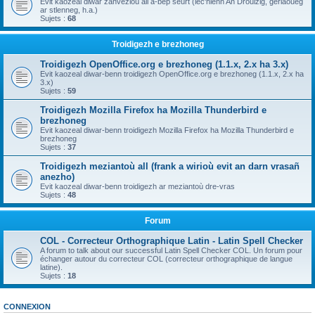
Evit kaozeal diwar zanvezioù all a-bep seurt (lec'hienn An Drouizig, geriaoueg
ar stlenneg, h.a.)
Sujets :
68
Troidigezh e brezhoneg
Troidigezh OpenOffice.org e brezhoneg (1.1.x, 2.x ha 3.x)
Evit kaozeal diwar-benn troidigezh OpenOffice.org e brezhoneg (1.1.x, 2.x ha
3.x)
Sujets :
59
Troidigezh Mozilla Firefox ha Mozilla Thunderbird e
brezhoneg
Evit kaozeal diwar-benn troidigezh Mozilla Firefox ha Mozilla Thunderbird e
brezhoneg
Sujets :
37
Troidigezh meziantoù all (frank a wirioù evit an darn vrasañ
anezho)
Evit kaozeal diwar-benn troidigezh ar meziantoù dre-vras
Sujets :
48
Forum
COL - Correcteur Orthographique Latin - Latin Spell Checker
A forum to talk about our successful Latin Spell Checker COL. Un forum pour
échanger autour du correcteur COL (correcteur orthographique de langue
latine).
Sujets :
18
CONNEXION