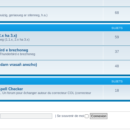
68
uizig, geriaoueg ar stlenneg, h.a.)
SUJETS
.x ha 3.x)
59
g (1.1.x, 2.x ha 3.x)
bird e brezhoneg
37
a Thunderbird e brezhoneg
n darn vrasañ anezho)
48
SUJETS
Spell Checker
18
OL. Un forum pour échanger autour du correcteur COL (correcteur
|
Se souvenir de moi