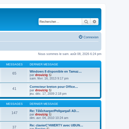
Rechercher
Recherche avancé
Connexion
Nous sommes le sam. août 08, 2026 6:24 pm
MESSAGES
DERNIER MESSAGE
Windows 8 disponible en Tamaz…
65
C
par
drouizig
o
sam. févr. 16, 2013 9:17 pm
n
s
Correcteur breton pour Office…
41
u
C
par
drouizig
l
o
jeu. déc. 17, 2009 2:18 pm
t
n
e
s
r
u
MESSAGES
DERNIER MESSAGE
l
l
e
t
Re: Télécharger/Pellgargañ AD…
147
d
e
C
par
drouizig
e
r
o
dim. avr. 04, 2010 10:24 am
r
l
n
n
e
s
Re: clavierC'HWERTY avec UBUN…
i
37
d
u
C
par
Bastian