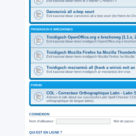
Evit kaozeal diwar-benn ar c'hlavier C'HWERTY
Danvezioù all a-bep seurt
Evit kaozeal diwar zanvezioù all a-bep seurt (lec'hienn An Dro
TROIDIGEZH E BREZHONEG
Troidigezh OpenOffice.org e brezhoneg (1.1.x, 2
Evit kaozeal diwar-benn troidigezh OpenOffice.org e brezhone
Troidigezh Mozilla Firefox ha Mozilla Thunder
Evit kaozeal diwar-benn troidigezh Mozilla Firefox ha Mozill
Troidigezh meziantoù all (frank a wirioù evit a
Evit kaozeal diwar-benn troidigezh ar meziantoù dre-vras
FORUM
COL - Correcteur Orthographique Latin - Latin 
A forum to talk about our successful Latin Spell Checker C
orthographique de langue latine).
CONNEXION
Nom d’utilisateur :
Mot de passe :
QUI EST EN LIGNE ?