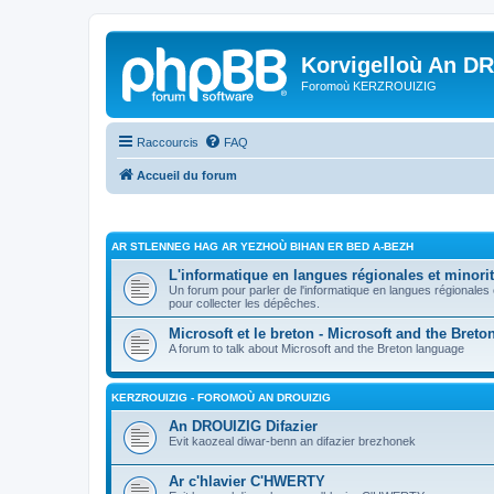
Korvigelloù An D
Foromoù KERZROUIZIG
Raccourcis
FAQ
Accueil du forum
AR STLENNEG HAG AR YEZHOÙ BIHAN ER BED A-BEZH
L'informatique en langues régionales et minorit
Un forum pour parler de l'informatique en langues régionales
pour collecter les dépêches.
Microsoft et le breton - Microsoft and the Bret
A forum to talk about Microsoft and the Breton language
KERZROUIZIG - FOROMOÙ AN DROUIZIG
An DROUIZIG Difazier
Evit kaozeal diwar-benn an difazier brezhonek
Ar c'hlavier C'HWERTY