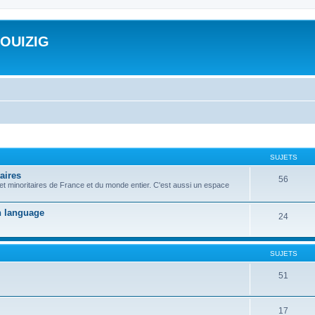
ROUIZIG
SUJETS
aires
56
 et minoritaires de France et du monde entier. C'est aussi un espace
on language
24
SUJETS
51
17