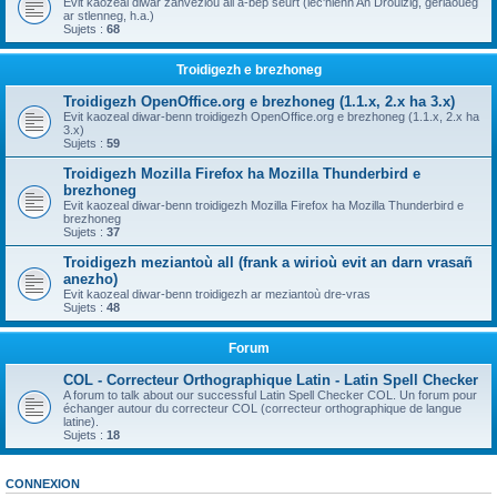
Evit kaozeal diwar zanvezioù all a-bep seurt (lec'hienn An Drouizig, geriaoueg
ar stlenneg, h.a.)
Sujets :
68
Troidigezh e brezhoneg
Troidigezh OpenOffice.org e brezhoneg (1.1.x, 2.x ha 3.x)
Evit kaozeal diwar-benn troidigezh OpenOffice.org e brezhoneg (1.1.x, 2.x ha
3.x)
Sujets :
59
Troidigezh Mozilla Firefox ha Mozilla Thunderbird e
brezhoneg
Evit kaozeal diwar-benn troidigezh Mozilla Firefox ha Mozilla Thunderbird e
brezhoneg
Sujets :
37
Troidigezh meziantoù all (frank a wirioù evit an darn vrasañ
anezho)
Evit kaozeal diwar-benn troidigezh ar meziantoù dre-vras
Sujets :
48
Forum
COL - Correcteur Orthographique Latin - Latin Spell Checker
A forum to talk about our successful Latin Spell Checker COL. Un forum pour
échanger autour du correcteur COL (correcteur orthographique de langue
latine).
Sujets :
18
CONNEXION