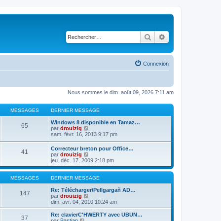
Rechercher
Recherche avancé
Connexion
Nous sommes le dim. août 09, 2026 7:11 am
MESSAGES
DERNIER MESSAGE
Windows 8 disponible en Tamaz…
65
C
par
drouizig
o
sam. févr. 16, 2013 9:17 pm
n
s
Correcteur breton pour Office…
41
u
C
par
drouizig
l
o
jeu. déc. 17, 2009 2:18 pm
t
n
e
s
r
u
MESSAGES
DERNIER MESSAGE
l
l
e
t
Re: Télécharger/Pellgargañ AD…
147
d
e
C
par
drouizig
e
r
o
dim. avr. 04, 2010 10:24 am
r
l
n
n
e
s
Re: clavierC'HWERTY avec UBUN…
i
37
d
u
C
par
Bastian