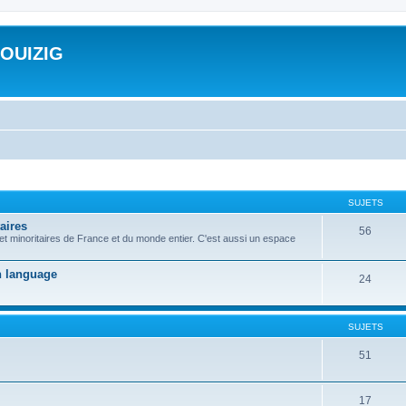
ROUIZIG
SUJETS
aires
56
 et minoritaires de France et du monde entier. C'est aussi un espace
on language
24
SUJETS
51
17