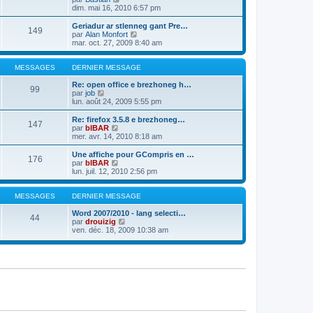
e
e
l
o
dim. mai 16, 2010 6:57 pm
r
r
t
n
m
n
e
s
Geriadur ar stlenneg gant Pre…
e
149
i
r
u
C
par
Alan Monfort
s
e
l
l
o
mar. oct. 27, 2009 8:40 am
s
r
e
t
n
a
m
d
e
s
g
e
e
r
u
MESSAGES
DERNIER MESSAGE
e
s
r
l
l
s
n
e
t
Re: open office e brezhoneg h…
99
a
i
d
C
e
par
job
g
e
e
o
r
lun. août 24, 2009 5:55 pm
e
r
r
n
l
m
n
s
e
Re: firefox 3.5.8 e brezhoneg…
e
147
i
u
d
C
par
bIBAR
s
e
l
e
o
mer. avr. 14, 2010 8:18 am
s
r
t
r
n
a
m
e
n
s
Une affiche pour GCompris en …
g
e
176
r
i
u
C
par
bIBAR
e
s
l
e
l
o
lun. juil. 12, 2010 2:56 pm
s
e
r
t
n
a
d
m
e
s
g
e
e
r
u
MESSAGES
DERNIER MESSAGE
e
r
s
l
l
n
s
e
t
Word 2007/2010 - lang selecti…
44
i
a
d
e
C
par
drouizig
e
g
e
r
o
ven. déc. 18, 2009 10:38 am
r
e
r
l
n
m
n
e
s
e
i
d
u
s
e
e
l
s
r
r
t
a
m
n
e
g
e
i
r
e
s
e
l
s
r
e
a