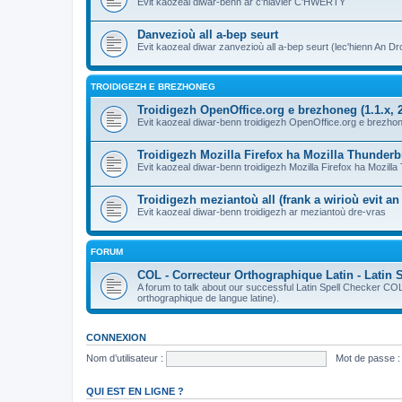
Evit kaozeal diwar-benn ar c'hlavier C'HWERTY
Danvezioù all a-bep seurt
Evit kaozeal diwar zanvezioù all a-bep seurt (lec'hienn An Dro
TROIDIGEZH E BREZHONEG
Troidigezh OpenOffice.org e brezhoneg (1.1.x, 2
Evit kaozeal diwar-benn troidigezh OpenOffice.org e brezhone
Troidigezh Mozilla Firefox ha Mozilla Thunder
Evit kaozeal diwar-benn troidigezh Mozilla Firefox ha Mozill
Troidigezh meziantoù all (frank a wirioù evit a
Evit kaozeal diwar-benn troidigezh ar meziantoù dre-vras
FORUM
COL - Correcteur Orthographique Latin - Latin 
A forum to talk about our successful Latin Spell Checker C
orthographique de langue latine).
CONNEXION
Nom d’utilisateur :
Mot de passe :
QUI EST EN LIGNE ?