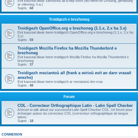
Evit kaozeal diwar zanvezioù all a-bep seurt (lec'hienn An Drouizig, geriaoueg
ar stlenneg, h.a.)
Sujets :
68
Troidigezh e brezhoneg
Troidigezh OpenOffice.org e brezhoneg (1.1.x, 2.x ha 3.x)
Evit kaozeal diwar-benn troidigezh OpenOffice.org e brezhoneg (1.1.x, 2.x ha
3.x)
Sujets :
59
Troidigezh Mozilla Firefox ha Mozilla Thunderbird e
brezhoneg
Evit kaozeal diwar-benn troidigezh Mozilla Firefox ha Mozilla Thunderbird e
brezhoneg
Sujets :
37
Troidigezh meziantoù all (frank a wirioù evit an darn vrasañ
anezho)
Evit kaozeal diwar-benn troidigezh ar meziantoù dre-vras
Sujets :
48
Forum
COL - Correcteur Orthographique Latin - Latin Spell Checker
A forum to talk about our successful Latin Spell Checker COL. Un forum pour
échanger autour du correcteur COL (correcteur orthographique de langue
latine).
Sujets :
18
CONNEXION