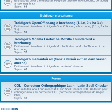
Evit kaozeal diwar zanvezioù all a-bep seurt (lec'hienn An Drouizig, geriaoueg
ar stlenneg, h.a.)
Sujets :
68
Troidigezh e brezhoneg
Troidigezh OpenOffice.org e brezhoneg (1.1.x, 2.x ha 3.x)
Evit kaozeal diwar-benn troidigezh OpenOffice.org e brezhoneg (1.1.x, 2.x ha
3.x)
Sujets :
59
Troidigezh Mozilla Firefox ha Mozilla Thunderbird e
brezhoneg
Evit kaozeal diwar-benn troidigezh Mozilla Firefox ha Mozilla Thunderbird e
brezhoneg
Sujets :
37
Troidigezh meziantoù all (frank a wirioù evit an darn vrasañ
anezho)
Evit kaozeal diwar-benn troidigezh ar meziantoù dre-vras
Sujets :
48
Forum
COL - Correcteur Orthographique Latin - Latin Spell Checker
A forum to talk about our successful Latin Spell Checker COL. Un forum pour
échanger autour du correcteur COL (correcteur orthographique de langue
latine).
Sujets :
18
CONNEXION