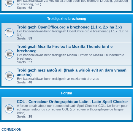
Evit kaozeal diwar zanvezioù all a-bep seurt (lec'hienn An Drouizig, geriaoueg
ar stlenneg, h.a.)
Sujets :
68
Troidigezh e brezhoneg
Troidigezh OpenOffice.org e brezhoneg (1.1.x, 2.x ha 3.x)
Evit kaozeal diwar-benn troidigezh OpenOffice.org e brezhoneg (1.1.x, 2.x ha
3.x)
Sujets :
59
Troidigezh Mozilla Firefox ha Mozilla Thunderbird e
brezhoneg
Evit kaozeal diwar-benn troidigezh Mozilla Firefox ha Mozilla Thunderbird e
brezhoneg
Sujets :
37
Troidigezh meziantoù all (frank a wirioù evit an darn vrasañ
anezho)
Evit kaozeal diwar-benn troidigezh ar meziantoù dre-vras
Sujets :
48
Forum
COL - Correcteur Orthographique Latin - Latin Spell Checker
A forum to talk about our successful Latin Spell Checker COL. Un forum pour
échanger autour du correcteur COL (correcteur orthographique de langue
latine).
Sujets :
18
CONNEXION