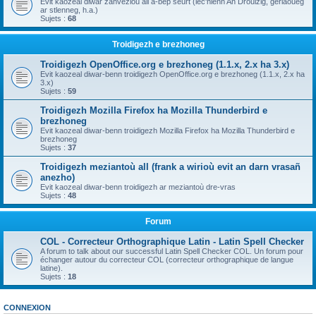
Evit kaozeal diwar zanvezioù all a-bep seurt (lec'hienn An Drouizig, geriaoueg
ar stlenneg, h.a.)
Sujets :
68
Troidigezh e brezhoneg
Troidigezh OpenOffice.org e brezhoneg (1.1.x, 2.x ha 3.x)
Evit kaozeal diwar-benn troidigezh OpenOffice.org e brezhoneg (1.1.x, 2.x ha
3.x)
Sujets :
59
Troidigezh Mozilla Firefox ha Mozilla Thunderbird e
brezhoneg
Evit kaozeal diwar-benn troidigezh Mozilla Firefox ha Mozilla Thunderbird e
brezhoneg
Sujets :
37
Troidigezh meziantoù all (frank a wirioù evit an darn vrasañ
anezho)
Evit kaozeal diwar-benn troidigezh ar meziantoù dre-vras
Sujets :
48
Forum
COL - Correcteur Orthographique Latin - Latin Spell Checker
A forum to talk about our successful Latin Spell Checker COL. Un forum pour
échanger autour du correcteur COL (correcteur orthographique de langue
latine).
Sujets :
18
CONNEXION