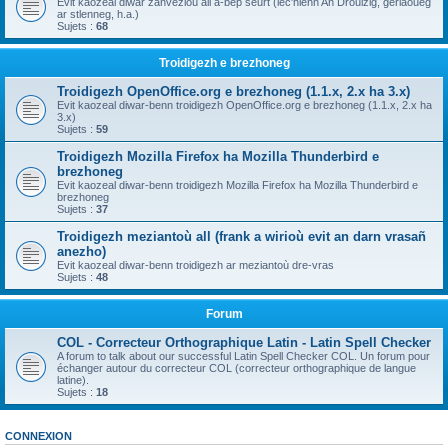
Evit kaozeal diwar zanvezioù all a-bep seurt (lec'hienn An Drouizig, geriaoueg
ar stlenneg, h.a.)
Sujets :
68
Troidigezh e brezhoneg
Troidigezh OpenOffice.org e brezhoneg (1.1.x, 2.x ha 3.x)
Evit kaozeal diwar-benn troidigezh OpenOffice.org e brezhoneg (1.1.x, 2.x ha
3.x)
Sujets :
59
Troidigezh Mozilla Firefox ha Mozilla Thunderbird e
brezhoneg
Evit kaozeal diwar-benn troidigezh Mozilla Firefox ha Mozilla Thunderbird e
brezhoneg
Sujets :
37
Troidigezh meziantoù all (frank a wirioù evit an darn vrasañ
anezho)
Evit kaozeal diwar-benn troidigezh ar meziantoù dre-vras
Sujets :
48
Forum
COL - Correcteur Orthographique Latin - Latin Spell Checker
A forum to talk about our successful Latin Spell Checker COL. Un forum pour
échanger autour du correcteur COL (correcteur orthographique de langue
latine).
Sujets :
18
CONNEXION