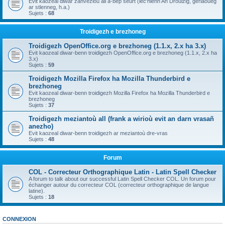
Evit kaozeal diwar zanvezioù all a-bep seurt (lec'hienn An Drouizig, geriaoueg
ar stlenneg, h.a.)
Sujets :
68
Troidigezh e brezhoneg
Troidigezh OpenOffice.org e brezhoneg (1.1.x, 2.x ha 3.x)
Evit kaozeal diwar-benn troidigezh OpenOffice.org e brezhoneg (1.1.x, 2.x ha
3.x)
Sujets :
59
Troidigezh Mozilla Firefox ha Mozilla Thunderbird e
brezhoneg
Evit kaozeal diwar-benn troidigezh Mozilla Firefox ha Mozilla Thunderbird e
brezhoneg
Sujets :
37
Troidigezh meziantoù all (frank a wirioù evit an darn vrasañ
anezho)
Evit kaozeal diwar-benn troidigezh ar meziantoù dre-vras
Sujets :
48
Forum
COL - Correcteur Orthographique Latin - Latin Spell Checker
A forum to talk about our successful Latin Spell Checker COL. Un forum pour
échanger autour du correcteur COL (correcteur orthographique de langue
latine).
Sujets :
18
CONNEXION