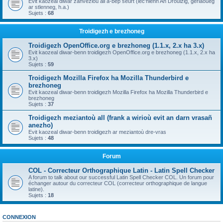
Evit kaozeal diwar zanvezioù all a-bep seurt (lec'hienn An Drouizig, geriaoueg
ar stlenneg, h.a.)
Sujets :
68
Troidigezh e brezhoneg
Troidigezh OpenOffice.org e brezhoneg (1.1.x, 2.x ha 3.x)
Evit kaozeal diwar-benn troidigezh OpenOffice.org e brezhoneg (1.1.x, 2.x ha
3.x)
Sujets :
59
Troidigezh Mozilla Firefox ha Mozilla Thunderbird e
brezhoneg
Evit kaozeal diwar-benn troidigezh Mozilla Firefox ha Mozilla Thunderbird e
brezhoneg
Sujets :
37
Troidigezh meziantoù all (frank a wirioù evit an darn vrasañ
anezho)
Evit kaozeal diwar-benn troidigezh ar meziantoù dre-vras
Sujets :
48
Forum
COL - Correcteur Orthographique Latin - Latin Spell Checker
A forum to talk about our successful Latin Spell Checker COL. Un forum pour
échanger autour du correcteur COL (correcteur orthographique de langue
latine).
Sujets :
18
CONNEXION