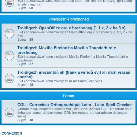
Evit kaozeal diwar zanvezioù all a-bep seurt (lec'hienn An Drouizig, geriaoueg
ar stlenneg, h.a.)
Sujets :
68
Troidigezh e brezhoneg
Troidigezh OpenOffice.org e brezhoneg (1.1.x, 2.x ha 3.x)
Evit kaozeal diwar-benn troidigezh OpenOffice.org e brezhoneg (1.1.x, 2.x ha
3.x)
Sujets :
59
Troidigezh Mozilla Firefox ha Mozilla Thunderbird e
brezhoneg
Evit kaozeal diwar-benn troidigezh Mozilla Firefox ha Mozilla Thunderbird e
brezhoneg
Sujets :
37
Troidigezh meziantoù all (frank a wirioù evit an darn vrasañ
anezho)
Evit kaozeal diwar-benn troidigezh ar meziantoù dre-vras
Sujets :
48
Forum
COL - Correcteur Orthographique Latin - Latin Spell Checker
A forum to talk about our successful Latin Spell Checker COL. Un forum pour
échanger autour du correcteur COL (correcteur orthographique de langue
latine).
Sujets :
18
CONNEXION