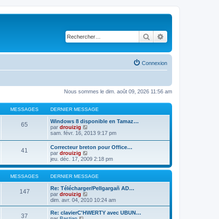
Rechercher
Recherche avancé
Connexion
Nous sommes le dim. août 09, 2026 11:56 am
MESSAGES
DERNIER MESSAGE
Windows 8 disponible en Tamaz…
65
C
par
drouizig
o
sam. févr. 16, 2013 9:17 pm
n
s
Correcteur breton pour Office…
41
u
C
par
drouizig
l
o
jeu. déc. 17, 2009 2:18 pm
t
n
e
s
r
u
MESSAGES
DERNIER MESSAGE
l
l
e
t
Re: Télécharger/Pellgargañ AD…
147
d
e
C
par
drouizig
e
r
o
dim. avr. 04, 2010 10:24 am
r
l
n
n
e
s
Re: clavierC'HWERTY avec UBUN…
i
37
d
u
C
par
Bastian