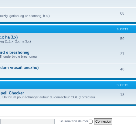
68
uizig, geriaoueg ar stlenneg, h.a.)
SUJETS
.x ha 3.x)
59
g (1.1.x, 2.x ha 3.x)
bird e brezhoneg
37
a Thunderbird e brezhoneg
n darn vrasañ anezho)
48
SUJETS
Spell Checker
18
OL. Un forum pour échanger autour du correcteur COL (correcteur
|
Se souvenir de moi