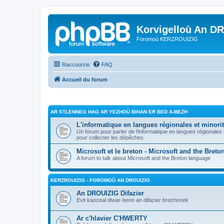
Korvigelloù An D
Foromoù KERZROUIZIG
Raccourcis
FAQ
Accueil du forum
AR STLENNEG HAG AR YEZHOÙ BIHAN ER BED A-BEZH
L'informatique en langues régionales et minorit
Un forum pour parler de l'informatique en langues régionales
pour collecter les dépêches.
Microsoft et le breton - Microsoft and the Bret
A forum to talk about Microsoft and the Breton language
KERZROUIZIG - FOROMOÙ AN DROUIZIG
An DROUIZIG Difazier
Evit kaozeal diwar-benn an difazier brezhonek
Ar c'hlavier C'HWERTY