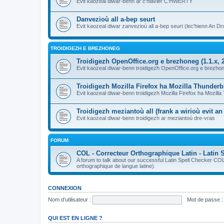
Evit kaozeal diwar-benn ar c'hlavier C'HWERTY
Danvezioù all a-bep seurt
Evit kaozeal diwar zanvezioù all a-bep seurt (lec'hienn An Dro
TROIDIGEZH E BREZHONEG
Troidigezh OpenOffice.org e brezhoneg (1.1.x, 2
Evit kaozeal diwar-benn troidigezh OpenOffice.org e brezhone
Troidigezh Mozilla Firefox ha Mozilla Thunder
Evit kaozeal diwar-benn troidigezh Mozilla Firefox ha Mozill
Troidigezh meziantoù all (frank a wirioù evit a
Evit kaozeal diwar-benn troidigezh ar meziantoù dre-vras
FORUM
COL - Correcteur Orthographique Latin - Latin 
A forum to talk about our successful Latin Spell Checker C
orthographique de langue latine).
CONNEXION
Nom d’utilisateur :
Mot de passe :
QUI EST EN LIGNE ?