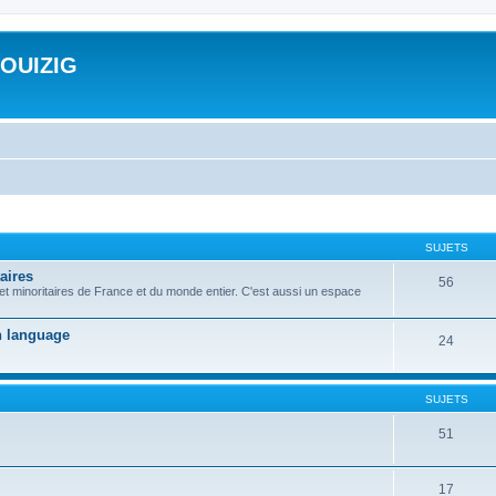
ROUIZIG
SUJETS
aires
56
 et minoritaires de France et du monde entier. C'est aussi un espace
on language
24
SUJETS
51
17