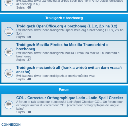
Evit kaozeal diwar zanvezioù all a-bep seurt (lec'hienn An Drouizig, geriaoueg
ar stlenneg, h.a.)
Sujets :
68
Troidigezh e brezhoneg
Troidigezh OpenOffice.org e brezhoneg (1.1.x, 2.x ha 3.x)
Evit kaozeal diwar-benn troidigezh OpenOffice.org e brezhoneg (1.1.x, 2.x ha
3.x)
Sujets :
59
Troidigezh Mozilla Firefox ha Mozilla Thunderbird e
brezhoneg
Evit kaozeal diwar-benn troidigezh Mozilla Firefox ha Mozilla Thunderbird e
brezhoneg
Sujets :
37
Troidigezh meziantoù all (frank a wirioù evit an darn vrasañ
anezho)
Evit kaozeal diwar-benn troidigezh ar meziantoù dre-vras
Sujets :
48
Forum
COL - Correcteur Orthographique Latin - Latin Spell Checker
A forum to talk about our successful Latin Spell Checker COL. Un forum pour
échanger autour du correcteur COL (correcteur orthographique de langue
latine).
Sujets :
18
CONNEXION