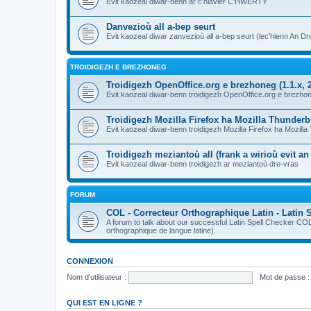
Evit kaozeal diwar-benn ar c'hlavier C'HWERTY
Danvezioù all a-bep seurt
Evit kaozeal diwar zanvezioù all a-bep seurt (lec'hienn An Dro
TROIDIGEZH E BREZHONEG
Troidigezh OpenOffice.org e brezhoneg (1.1.x, 2
Evit kaozeal diwar-benn troidigezh OpenOffice.org e brezhone
Troidigezh Mozilla Firefox ha Mozilla Thunder
Evit kaozeal diwar-benn troidigezh Mozilla Firefox ha Mozill
Troidigezh meziantoù all (frank a wirioù evit a
Evit kaozeal diwar-benn troidigezh ar meziantoù dre-vras
FORUM
COL - Correcteur Orthographique Latin - Latin 
A forum to talk about our successful Latin Spell Checker C
orthographique de langue latine).
CONNEXION
Nom d’utilisateur :
Mot de passe :
QUI EST EN LIGNE ?