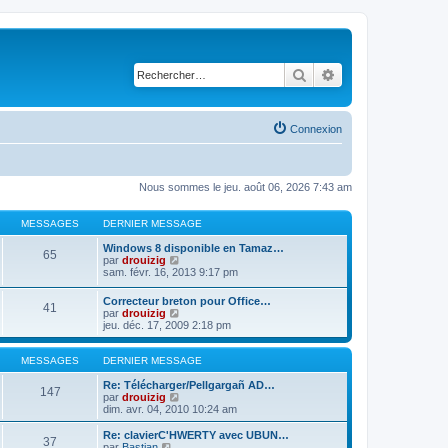
Rechercher
Recherche avancé
Connexion
Nous sommes le jeu. août 06, 2026 7:43 am
MESSAGES
DERNIER MESSAGE
Windows 8 disponible en Tamaz…
65
C
par
drouizig
o
sam. févr. 16, 2013 9:17 pm
n
s
Correcteur breton pour Office…
41
u
C
par
drouizig
l
o
jeu. déc. 17, 2009 2:18 pm
t
n
e
s
r
u
MESSAGES
DERNIER MESSAGE
l
l
e
t
Re: Télécharger/Pellgargañ AD…
147
d
e
C
par
drouizig
e
r
o
dim. avr. 04, 2010 10:24 am
r
l
n
n
e
s
Re: clavierC'HWERTY avec UBUN…
i
37
d
u
C
par
Bastian