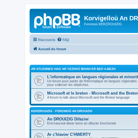
Korvigelloù An D
Foromoù KERZROUIZIG
Raccourcis
FAQ
Accueil du forum
AR STLENNEG HAG AR YEZHOÙ BIHAN ER BED A-BEZH
L'informatique en langues régionales et minorit
Un forum pour parler de l'informatique en langues régionales
pour collecter les dépêches.
Microsoft et le breton - Microsoft and the Bret
A forum to talk about Microsoft and the Breton language
KERZROUIZIG - FOROMOÙ AN DROUIZIG
An DROUIZIG Difazier
Evit kaozeal diwar-benn an difazier brezhonek
Ar c'hlavier C'HWERTY