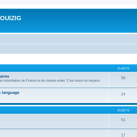
ROUIZIG
SUJETS
aires
56
 et minoritaires de France et du monde entier. C'est aussi un espace
on language
24
SUJETS
51
17