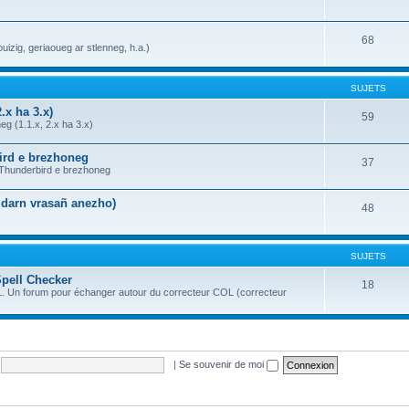
68
uizig, geriaoueg ar stlenneg, h.a.)
SUJETS
.x ha 3.x)
59
g (1.1.x, 2.x ha 3.x)
bird e brezhoneg
37
a Thunderbird e brezhoneg
n darn vrasañ anezho)
48
SUJETS
Spell Checker
18
OL. Un forum pour échanger autour du correcteur COL (correcteur
|
Se souvenir de moi