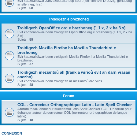
Evit kaozeal diwar zanvezioù all a-bep seurt (lec'hienn An Drouizig, geriaoueg
ar stlenneg, h.a.)
Sujets :
68
Troidigezh e brezhoneg
Troidigezh OpenOffice.org e brezhoneg (1.1.x, 2.x ha 3.x)
Evit kaozeal diwar-benn troidigezh OpenOffice.org e brezhoneg (1.1.x, 2.x ha
3.x)
Sujets :
59
Troidigezh Mozilla Firefox ha Mozilla Thunderbird e
brezhoneg
Evit kaozeal diwar-benn troidigezh Mozilla Firefox ha Mozilla Thunderbird e
brezhoneg
Sujets :
37
Troidigezh meziantoù all (frank a wirioù evit an darn vrasañ
anezho)
Evit kaozeal diwar-benn troidigezh ar meziantoù dre-vras
Sujets :
48
Forum
COL - Correcteur Orthographique Latin - Latin Spell Checker
A forum to talk about our successful Latin Spell Checker COL. Un forum pour
échanger autour du correcteur COL (correcteur orthographique de langue
latine).
Sujets :
18
CONNEXION