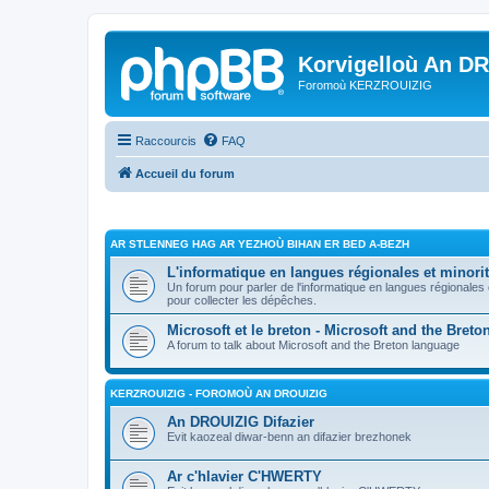
Korvigelloù An D
Foromoù KERZROUIZIG
Raccourcis
FAQ
Accueil du forum
AR STLENNEG HAG AR YEZHOÙ BIHAN ER BED A-BEZH
L'informatique en langues régionales et minorit
Un forum pour parler de l'informatique en langues régionales
pour collecter les dépêches.
Microsoft et le breton - Microsoft and the Bret
A forum to talk about Microsoft and the Breton language
KERZROUIZIG - FOROMOÙ AN DROUIZIG
An DROUIZIG Difazier
Evit kaozeal diwar-benn an difazier brezhonek
Ar c'hlavier C'HWERTY