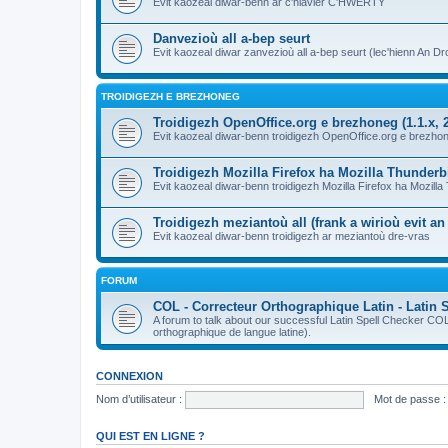
Evit kaozeal diwar-benn ar c'hlavier C'HWERTY
Danvezioù all a-bep seurt
Evit kaozeal diwar zanvezioù all a-bep seurt (lec'hienn An Dro
TROIDIGEZH E BREZHONEG
Troidigezh OpenOffice.org e brezhoneg (1.1.x, 2
Evit kaozeal diwar-benn troidigezh OpenOffice.org e brezhone
Troidigezh Mozilla Firefox ha Mozilla Thunder
Evit kaozeal diwar-benn troidigezh Mozilla Firefox ha Mozill
Troidigezh meziantoù all (frank a wirioù evit a
Evit kaozeal diwar-benn troidigezh ar meziantoù dre-vras
FORUM
COL - Correcteur Orthographique Latin - Latin 
A forum to talk about our successful Latin Spell Checker C
orthographique de langue latine).
CONNEXION
Nom d’utilisateur :
Mot de passe :
QUI EST EN LIGNE ?