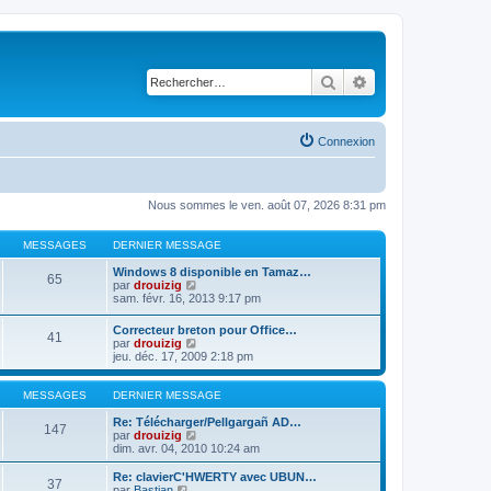
Rechercher
Recherche avancé
Connexion
Nous sommes le ven. août 07, 2026 8:31 pm
MESSAGES
DERNIER MESSAGE
Windows 8 disponible en Tamaz…
65
C
par
drouizig
o
sam. févr. 16, 2013 9:17 pm
n
s
Correcteur breton pour Office…
41
u
C
par
drouizig
l
o
jeu. déc. 17, 2009 2:18 pm
t
n
e
s
r
u
MESSAGES
DERNIER MESSAGE
l
l
e
t
Re: Télécharger/Pellgargañ AD…
147
d
e
C
par
drouizig
e
r
o
dim. avr. 04, 2010 10:24 am
r
l
n
n
e
s
Re: clavierC'HWERTY avec UBUN…
i
37
d
u
C
par
Bastian