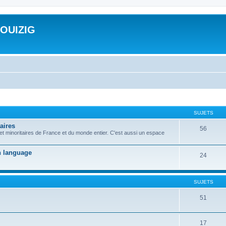
ROUIZIG
SUJETS
aires
56
 et minoritaires de France et du monde entier. C'est aussi un espace
on language
24
SUJETS
51
17