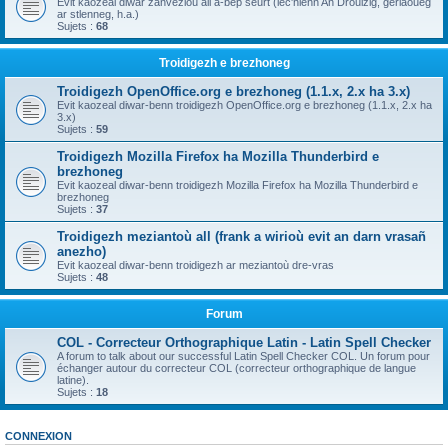
Evit kaozeal diwar zanvezioù all a-bep seurt (lec'hienn An Drouizig, geriaoueg
ar stlenneg, h.a.)
Sujets :
68
Troidigezh e brezhoneg
Troidigezh OpenOffice.org e brezhoneg (1.1.x, 2.x ha 3.x)
Evit kaozeal diwar-benn troidigezh OpenOffice.org e brezhoneg (1.1.x, 2.x ha
3.x)
Sujets :
59
Troidigezh Mozilla Firefox ha Mozilla Thunderbird e
brezhoneg
Evit kaozeal diwar-benn troidigezh Mozilla Firefox ha Mozilla Thunderbird e
brezhoneg
Sujets :
37
Troidigezh meziantoù all (frank a wirioù evit an darn vrasañ
anezho)
Evit kaozeal diwar-benn troidigezh ar meziantoù dre-vras
Sujets :
48
Forum
COL - Correcteur Orthographique Latin - Latin Spell Checker
A forum to talk about our successful Latin Spell Checker COL. Un forum pour
échanger autour du correcteur COL (correcteur orthographique de langue
latine).
Sujets :
18
CONNEXION