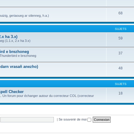
68
uizig, geriaoueg ar stlenneg, h.a.)
SUJETS
.x ha 3.x)
59
g (1.1.x, 2.x ha 3.x)
bird e brezhoneg
37
a Thunderbird e brezhoneg
n darn vrasañ anezho)
48
SUJETS
Spell Checker
18
OL. Un forum pour échanger autour du correcteur COL (correcteur
|
Se souvenir de moi