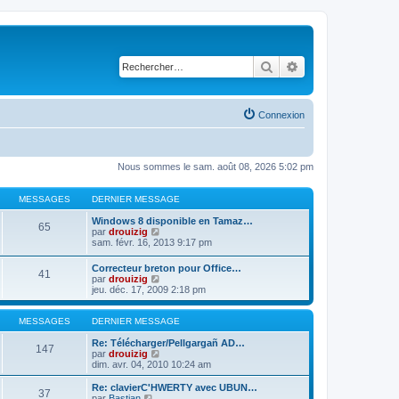
Rechercher
Recherche avancé
Connexion
Nous sommes le sam. août 08, 2026 5:02 pm
MESSAGES
DERNIER MESSAGE
Windows 8 disponible en Tamaz…
65
C
par
drouizig
o
sam. févr. 16, 2013 9:17 pm
n
s
Correcteur breton pour Office…
41
u
C
par
drouizig
l
o
jeu. déc. 17, 2009 2:18 pm
t
n
e
s
r
u
MESSAGES
DERNIER MESSAGE
l
l
e
t
Re: Télécharger/Pellgargañ AD…
147
d
e
C
par
drouizig
e
r
o
dim. avr. 04, 2010 10:24 am
r
l
n
n
e
s
Re: clavierC'HWERTY avec UBUN…
i
37
d
u
C
par
Bastian