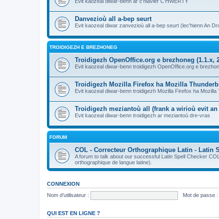
Evit kaozeal diwar-benn ar c'hlavier C'HWERTY
Danvezioù all a-bep seurt
Evit kaozeal diwar zanvezioù all a-bep seurt (lec'hienn An Dro
TROIDIGEZH E BREZHONEG
Troidigezh OpenOffice.org e brezhoneg (1.1.x, 2
Evit kaozeal diwar-benn troidigezh OpenOffice.org e brezhone
Troidigezh Mozilla Firefox ha Mozilla Thunder
Evit kaozeal diwar-benn troidigezh Mozilla Firefox ha Mozill
Troidigezh meziantoù all (frank a wirioù evit a
Evit kaozeal diwar-benn troidigezh ar meziantoù dre-vras
FORUM
COL - Correcteur Orthographique Latin - Latin 
A forum to talk about our successful Latin Spell Checker C
orthographique de langue latine).
CONNEXION
Nom d’utilisateur :
Mot de passe :
QUI EST EN LIGNE ?