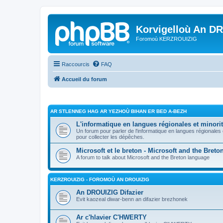
Korvigelloù An D
Foromoù KERZROUIZIG
Raccourcis
FAQ
Accueil du forum
AR STLENNEG HAG AR YEZHOÙ BIHAN ER BED A-BEZH
L'informatique en langues régionales et minorit
Un forum pour parler de l'informatique en langues régionales
pour collecter les dépêches.
Microsoft et le breton - Microsoft and the Bret
A forum to talk about Microsoft and the Breton language
KERZROUIZIG - FOROMOÙ AN DROUIZIG
An DROUIZIG Difazier
Evit kaozeal diwar-benn an difazier brezhonek
Ar c'hlavier C'HWERTY