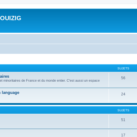
ROUIZIG
SUJETS
aires
56
 et minoritaires de France et du monde entier. C'est aussi un espace
on language
24
SUJETS
51
17