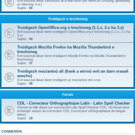
Evit kaozeal diwar zanvezioù all a-bep seurt (lec'hienn An Drouizig, geriaoueg
ar stlenneg, h.a.)
Sujets :
68
Troidigezh e brezhoneg
Troidigezh OpenOffice.org e brezhoneg (1.1.x, 2.x ha 3.x)
Evit kaozeal diwar-benn troidigezh OpenOffice.org e brezhoneg (1.1.x, 2.x ha
3.x)
Sujets :
59
Troidigezh Mozilla Firefox ha Mozilla Thunderbird e
brezhoneg
Evit kaozeal diwar-benn troidigezh Mozilla Firefox ha Mozilla Thunderbird e
brezhoneg
Sujets :
37
Troidigezh meziantoù all (frank a wirioù evit an darn vrasañ
anezho)
Evit kaozeal diwar-benn troidigezh ar meziantoù dre-vras
Sujets :
48
Forum
COL - Correcteur Orthographique Latin - Latin Spell Checker
A forum to talk about our successful Latin Spell Checker COL. Un forum pour
échanger autour du correcteur COL (correcteur orthographique de langue
latine).
Sujets :
18
CONNEXION