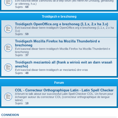
Evit kaozeal diwar zanvezioù all a-bep seurt (lec'hienn An Drouizig, geriaoueg
ar stlenneg, h.a.)
Sujets :
68
Troidigezh e brezhoneg
Troidigezh OpenOffice.org e brezhoneg (1.1.x, 2.x ha 3.x)
Evit kaozeal diwar-benn troidigezh OpenOffice.org e brezhoneg (1.1.x, 2.x ha
3.x)
Sujets :
59
Troidigezh Mozilla Firefox ha Mozilla Thunderbird e
brezhoneg
Evit kaozeal diwar-benn troidigezh Mozilla Firefox ha Mozilla Thunderbird e
brezhoneg
Sujets :
37
Troidigezh meziantoù all (frank a wirioù evit an darn vrasañ
anezho)
Evit kaozeal diwar-benn troidigezh ar meziantoù dre-vras
Sujets :
48
Forum
COL - Correcteur Orthographique Latin - Latin Spell Checker
A forum to talk about our successful Latin Spell Checker COL. Un forum pour
échanger autour du correcteur COL (correcteur orthographique de langue
latine).
Sujets :
18
CONNEXION