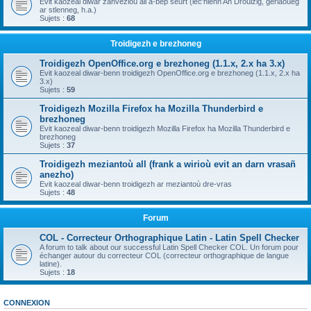
Evit kaozeal diwar zanvezioù all a-bep seurt (lec'hienn An Drouizig, geriaoueg
ar stlenneg, h.a.)
Sujets :
68
Troidigezh e brezhoneg
Troidigezh OpenOffice.org e brezhoneg (1.1.x, 2.x ha 3.x)
Evit kaozeal diwar-benn troidigezh OpenOffice.org e brezhoneg (1.1.x, 2.x ha
3.x)
Sujets :
59
Troidigezh Mozilla Firefox ha Mozilla Thunderbird e
brezhoneg
Evit kaozeal diwar-benn troidigezh Mozilla Firefox ha Mozilla Thunderbird e
brezhoneg
Sujets :
37
Troidigezh meziantoù all (frank a wirioù evit an darn vrasañ
anezho)
Evit kaozeal diwar-benn troidigezh ar meziantoù dre-vras
Sujets :
48
Forum
COL - Correcteur Orthographique Latin - Latin Spell Checker
A forum to talk about our successful Latin Spell Checker COL. Un forum pour
échanger autour du correcteur COL (correcteur orthographique de langue
latine).
Sujets :
18
CONNEXION