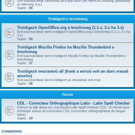
Evit kaozeal diwar zanvezioù all a-bep seurt (lec'hienn An Drouizig, geriaoueg
ar stlenneg, h.a.)
Sujets :
68
Troidigezh e brezhoneg
Troidigezh OpenOffice.org e brezhoneg (1.1.x, 2.x ha 3.x)
Evit kaozeal diwar-benn troidigezh OpenOffice.org e brezhoneg (1.1.x, 2.x ha
3.x)
Sujets :
59
Troidigezh Mozilla Firefox ha Mozilla Thunderbird e
brezhoneg
Evit kaozeal diwar-benn troidigezh Mozilla Firefox ha Mozilla Thunderbird e
brezhoneg
Sujets :
37
Troidigezh meziantoù all (frank a wirioù evit an darn vrasañ
anezho)
Evit kaozeal diwar-benn troidigezh ar meziantoù dre-vras
Sujets :
48
Forum
COL - Correcteur Orthographique Latin - Latin Spell Checker
A forum to talk about our successful Latin Spell Checker COL. Un forum pour
échanger autour du correcteur COL (correcteur orthographique de langue
latine).
Sujets :
18
CONNEXION