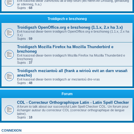
Evit kaozeal diwar zanvezioù all a-bep seurt (lec'hienn An Drouizig, geriaoueg
ar stlenneg, h.a.)
Sujets :
68
Troidigezh e brezhoneg
Troidigezh OpenOffice.org e brezhoneg (1.1.x, 2.x ha 3.x)
Evit kaozeal diwar-benn troidigezh OpenOffice.org e brezhoneg (1.1.x, 2.x ha
3.x)
Sujets :
59
Troidigezh Mozilla Firefox ha Mozilla Thunderbird e
brezhoneg
Evit kaozeal diwar-benn troidigezh Mozilla Firefox ha Mozilla Thunderbird e
brezhoneg
Sujets :
37
Troidigezh meziantoù all (frank a wirioù evit an darn vrasañ
anezho)
Evit kaozeal diwar-benn troidigezh ar meziantoù dre-vras
Sujets :
48
Forum
COL - Correcteur Orthographique Latin - Latin Spell Checker
A forum to talk about our successful Latin Spell Checker COL. Un forum pour
échanger autour du correcteur COL (correcteur orthographique de langue
latine).
Sujets :
18
CONNEXION